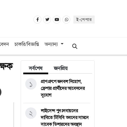
ই-পেপার
িবেদন
চাকরি/বিজ্ঞপ্তি
অন্যান্য
ক্ষক
সর্বশেষ
জনপ্রিয়
প্রাণ গ্রুপে জনবল নিয়োগ,
১
ফ্রেশার প্রার্থীদের আবেদনের
সুযোগ
লাইসেন্স পুনঃনবায়নের
২
দাবিতে টিসিবি ভবনের সামনে
সাবেক ডিলারদের অবস্থান