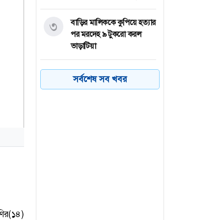
বাড়ির মালিককে কুপিয়ে হত্যার
৩
পর মরদেহ ৯ টুকরো করল
ভাড়াটিয়া
বাগেরহাটে মৎস্য ঘের থেকে
৪
সর্বশেষ সব খবর
কর্মচারীর মরদেহ উদ্ধার
৫৮ জনকে নিয়োগ দেবে
৫
টাঙ্গাইল জেলা প্রশাসকের
কার্যালয়
বরিশালে বাস-মাহিন্দ্রার সংঘর্ষে
৬
নিহত ১, ববি ছাত্রসহ আহত ৪
েণির(১৪)