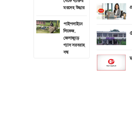
থেকে ব্যক্তির
প
মরদেহ উদ্ধার
পাইপলাইনে
লিকেজ,
৫
জেলাজুড়ে
গ্যাস সরবরাহ
বন্ধ
ম