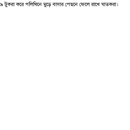
বাড়ির মালিককে কুপিয়ে হত্যার পর মরদেহ ৯ টুকরো করল ভাড়াটিয়া
ারে ফরিদা ইয়াসমিন (৫০) নামের এক বাড়ির মালিককে কুপিয়ে হত্যা করা
 ৯ টুকরা করে পলিথিনে মুড়ে বাসার পেছনে ফেলে রাখে ঘাতকরা।
্ট) সন্ধ্যায় কুমিল্লার দেবিদ্বার পৌর এলাকার ছোট আলমপুর গ্রামে 
ভাড়াটিয়া লাইলী আক্তারকে আটক করে বিক্ষুব্ধ জনতা, পরে মারধর করে 