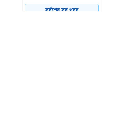
বাগেরহাটে মৎস্য ঘের থেকে
৪
সর্বশেষ সব খবর
কর্মচারীর মরদেহ উদ্ধার
৫৮ জনকে নিয়োগ দেবে
৫
টাঙ্গাইল জেলা প্রশাসকের
কার্যালয়
বরিশালে বাস-মাহিন্দ্রার সংঘর্ষে
৬
নিহত ১, ববি ছাত্রসহ আহত ৪
 হয়েছে।
এ ঘটনা ঘটে।
তাকে পুলিশের হাতে তুলে দেওয়া হয়।