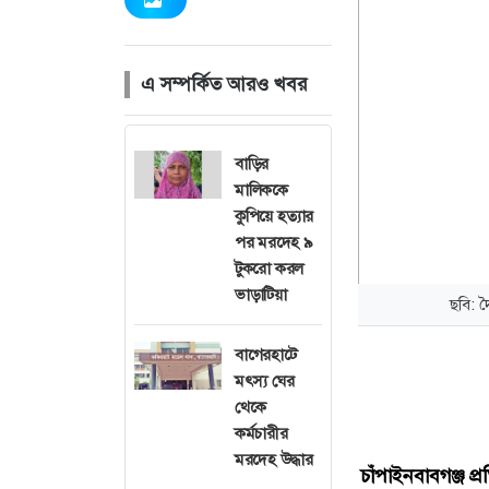
এ সম্পর্কিত আরও খবর
বাড়ির
মালিককে
কুপিয়ে হত্যার
পর মরদেহ ৯
টুকরো করল
ভাড়াটিয়া
ছবি: দ
বাগেরহাটে
মৎস্য ঘের
থেকে
কর্মচারীর
মরদেহ উদ্ধার
চাঁপাইনবাবগঞ্জ প্র