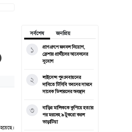
সর্বশেষ
জনপ্রিয়
প্রাণ গ্রুপে জনবল নিয়োগ,
১
ফ্রেশার প্রার্থীদের আবেদনের
সুযোগ
লাইসেন্স পুনঃনবায়নের
২
দাবিতে টিসিবি ভবনের সামনে
সাবেক ডিলারদের অবস্থান
বাড়ির মালিককে কুপিয়ে হত্যার
৩
পর মরদেহ ৯ টুকরো করল
ভাড়াটিয়া