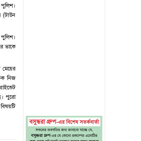
 পুলিশ।
র (টাউন
পুলিশ।
ুরে তাকে
ী মেয়ের
ষক নিজ
্রাইভেট
ে। পুরো
 বিষয়টি