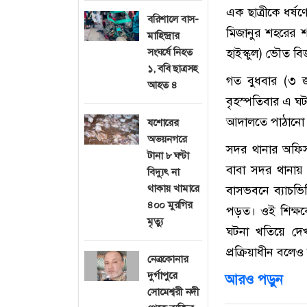
এক ছাত্রীকে ধর্
বরিশালে বাস-
মিজানুর শহরের শ
মাহিন্দ্রার
সংঘর্ষে নিহত
হাইস্কুল) ভৌত বি
১, ববি ছাত্রসহ
গত বুধবার (৩ 
আহত ৪
বৃহস্পতিবার এ ঘট
আদালতে পাঠানো
যশোরের
অভয়নগরে
সদর থানার অফিস
টানা ৮ ঘণ্টা
বাবা সদর থানায়
বিদ্যুৎ না
থাকায় খামারে
বাসভবনে ব্যাচভিত
৪০০ মুরগির
পড়ত। ওই শিক্ষকে
মৃত্যু
ঘটনা খতিয়ে দেখা
প্রক্রিয়া
নেত্রকোনার
দুর্গাপুরে
আরও পড়ুন
সোমেশ্বরী নদী