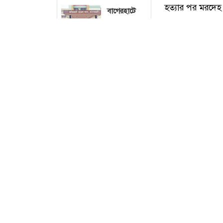
বাগেরহাটে
মৎস্য ঘের
থেকে
কর্মচারীর
মরদেহ উদ্ধার
বরিশালে বাস-
মাহিন্দ্রার
সংঘর্ষে নিহত
১, ববি ছাত্রসহ
আহত ৪
কুমিল্লার দেবীদ্ব
যশোরের
হত্যার পর মরদেহ
অভয়নগরে
টানা ৮ ঘণ্টা
আজ শনিবার (৮ আগস
বিদ্যুৎ না
এ ঘটনায় বাড়ির 
থাকায় খামারে
৪০০ মুরগির