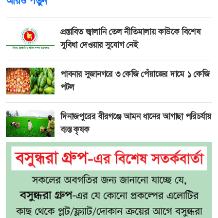
আরও পড়ুন
প্রস্তাবিত জ্বালানি তেল নীতিমালায় কাউকে বিশেষ
সুবিধা দেওয়ার সুযোগ নেই
পাবনার সুজানগরে ৩ কেজি পেঁয়াজের দামে ১ কেজি
পটল
দিনাজপুরের বীরগঞ্জে আমন ধানের আগাছা পরিচর্যায়
ব্যস্ত কৃষক