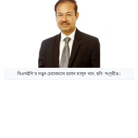
বিএসইসি’র নতুন চেয়ারম্যান হলেন মাসুদ খান, ছবি: সংগৃহীত।