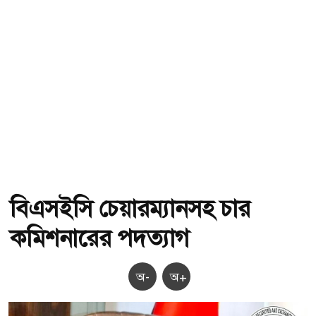
বিএসইসি চেয়ারম্যানসহ চার
কমিশনারের পদত্যাগ
অ-
অ+