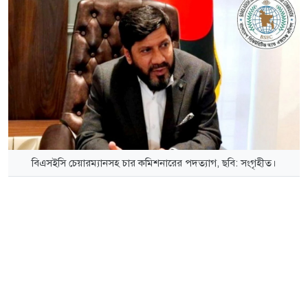
বিএসইসি চেয়ারম্যানসহ চার কমিশনারের পদত্যাগ, ছবি: সংগৃহীত।