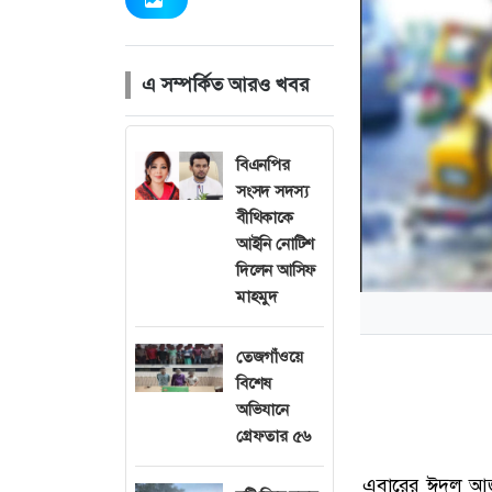
এ সম্পর্কিত আরও খবর
বিএনপির
সংসদ সদস্য
বীথিকাকে
আইনি নোটিশ
দিলেন আসিফ
মাহমুদ
তেজগাঁওয়ে
বিশেষ
অভিযানে
গ্রেফতার ৫৬
এবারের ঈদুল আজ