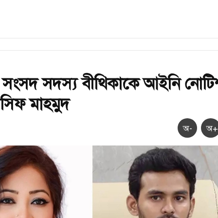
 সংসদ সদস্য বীথিকাকে আইনি নোটি
সিফ মাহমুদ
অ-
অ+