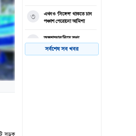
এখনও ‘সিঙ্গেল’ থাকতে চান
৩
পঞ্চাশ পেরোনো আমিশা
অস্ত্রভান্ডার নিয়ে তথ্য
৪
ফাঁসকারীদের কারাদণ্ডের
সর্বশেষ সব খবর
হুঁশিয়ারি ট্রাম্পের
বিএনপির সংসদ সদস্য
৫
বীথিকাকে আইনি নোটিশ
দিলেন আসিফ মাহমুদ
নতুন বিশ্বরেকর্ড গড়লেন জস
৬
বাটলার
টি সড়ক