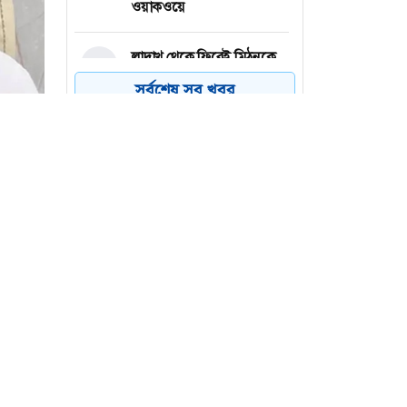
ওয়াকওয়ে
লাদাখ থেকে ফিরেই মিঠুনকে
৪
দেখতে হাসপাতলে দেব
সর্বশেষ সব খবর
বগুড়ার নন্দীগ্রামে নাশকতা
৫
মামলায় আওয়ামী লীগ নেতা
গ্রেফতার
অনেক ভুল করেছি , এমন ভুল
৬
না করলেও পারতাম— অতীত
নিয়ে শাকিব খান
 বীথিকা
্র আসিফ