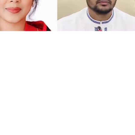
সংগৃহীত, বিএনপির সংসদ সদস্য বীথিকাকে আইনি নোটিশ দিলেন আসিফ মাহমুদ
মানহানির প্রতিবাদে বিএনপির সংরক্ষিত নারী আসনের সংসদ সদস্য
আইনি নোটিশ দিয়েছেন জাতীয় নাগরিক পার্টির (এনসিপি) মুখপাত
য়া।