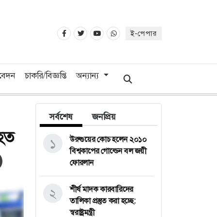
ই-পেপার
িবেদন
চাকরি/বিজ্ঞপ্তি
অন্যান্য
সর্বশেষ
জনপ্রিয়
িহত
উরুগুয়ের কোচ হলেন ২০১০
১
বিশ্বকাপের গোল্ডেন বল জয়ী
ফোরলান
শীর্ষ মাদক কারবারিদের
২
তালিকা প্রস্তুত করা হচ্ছে:
স্বরাষ্ট্রমন্ত্রী