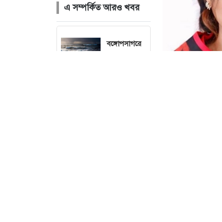
এ সম্পর্কিত আরও খবর
বঙ্গোপসাগরে
লঘুচাপ :
কমতে পারে
দিনের
তাপমাত্রা
ছবি : 
প্রাইভেট
পড়ালেই
এমপিও বাতিল
হবে
শিক্ষকদের:
প্রতিমন্ত্রী পুতুল
মিথ্যা অভিযোগে 
বিনতে হোসাইনকে 
হাসিনার
মাহমুদ সজীব ভূঁই
নির্দেশে গুম