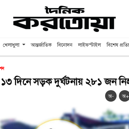
খেলাধুলা
আন্তর্জাতিক
বিনোদন
লাইফস্টাইল
বিশেষ প্রত
েশন
য় ১৩ দিনে সড়ক দুর্ঘটনায় ২৮১ জন ন
অ-
অ+