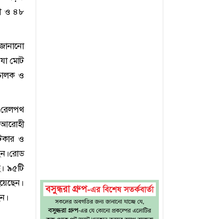
ী ও ৪৮
 জানানো
 যা মোট
 চালক ও
 রেলপথ
 আরোহী
েটকার ও
েছেন।রোড
ে। ৯৫টি
হয়েছেন।
েন।