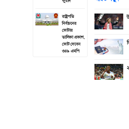
ফুয়াদ
রাষ্ট্রপতি
উ
নির্বাচনের
ভোটার
তালিকা প্রকাশ,
ভ
ভোট দেবেন
৩৪৯ এমপি
২