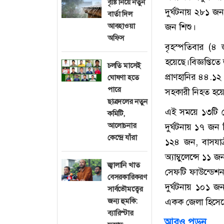
বৃষ্টি নিয়ে নতুন
দুর্ঘটনায় ২৮১ 
বার্তা দিল
আবহাওয়া
জন শিশু।
অফিস
বৃহস্পতিবার (৪
হয়েছে।বিজ্ঞপ্তি
চলতি মাসেই
প্রাণহানির ৪৪.
ঘোষণা হতে
পারে
সহকারী নিহত হয়
ছাত্রদলের নতুন
এই সময়ে ১৩টি ন
কমিটি,
আলোচনার
দুর্ঘটনায় ১৭ 
কেন্দ্রে যাঁরা
১২৪ জন, বাসযাত
অ্যাম্বুলেন্সে ১
জ্বালানি খাত
সেফটি ফাউন্ডেশন
বেসরকারিকরণ
দুর্ঘটনায় ১০১ 
সার্বভৌমত্বের
জন্য হুমকি:
একক জেলা হিসেবে
ব্যারিস্টার
আরও পড়ুন