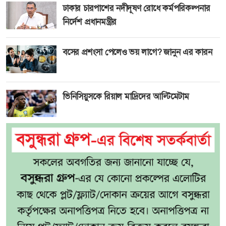
ঢাকার চারপাশের নদীদূষণ রোধে কর্মপরিকল্পনার
নির্দেশ প্রধানমন্ত্রীর
বসের প্রশংসা পেলেও ভয় লাগে? জানুন এর কারন
ভিনিসিয়ুসকে রিয়াল মাদ্রিদের আল্টিমেটাম