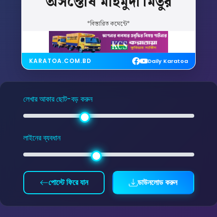
অসন্তোষ
মাহমুদা
মিতুর
*বিস্তারিত কমেন্টে*
KARATOA.COM.BD
Daily Karatoa
লেখার আকার ছোট-বড় করুন
লাইনের ব্যবধান
পোস্টে ফিরে যান
ডাউনলোড করুন