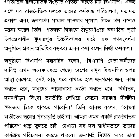
গণতান্ত্রিক রাজনৈতিক সংস্কৃতি প্রতিষ্ঠা করতে চায় বিএনপি। একই
সঙ্গে সব রাজনৈতিক দলকে তাদের কর্মকাণ্ড পরিচালনা, মতামত
প্রকাশ এবং জনগণের সামনে যাওয়ার সুযোগ দিতে চান বলেও
মন্তব্য করেন তিনি। গতকাল বিকালে ঠাকুরগাঁওয়ে নবগঠিত ভূল্লী
উপজেলাধীন কুমারপুর উচ্চবিদ্যালয় মাঠে এক গণসংবর্ধনা
অনুষ্ঠানে প্রধান অতিথির বক্তব্যে এসব কথা বলেন মির্জা ফখরুল।
অনুষ্ঠানে বিএনপি মহাসচিব বলেন, ‘বিএনপি নেতা-কর্মীদের
দায়িত্ব এখন অনেক বেড়ে গেছে। দেশের মানুষ বিএনপির ওপর
আস্থা রেখেছে। সেই আস্থা ধরে রাখতে হলে জনগণের জন্য কাজ
করতে হবে, মানুষের ভালোবাসা অর্জন করতে হবে। নির্যাতন,
দমনপীড়ন কিংবা ভয়ভীতি দেখিয়ে কোনো সরকার দীর্ঘদিন
ক্ষমতায় টিকে থাকতে পারেনি।’ তিনি আরও বলেন, ‘আমরা
অতীতের ভুলের পুনরাবৃত্তি চাই না। আমরা এমন একটি রাজনৈতিক
পরিবেশ গড়ে তুলতে চাই, যেখানে সব দল স্বাধীনভাবে তাদের
কার্যক্রম পরিচালনা করতে পারবে। জনগণই সিদ্ধান্ত নেবে তারা