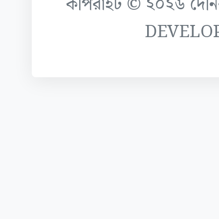
কপিরাইট © ২০২৬ দৈনিক ক
DEVELO