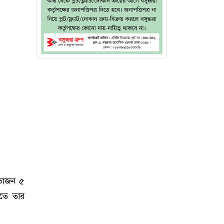
হভাজন ৫
াতে তার