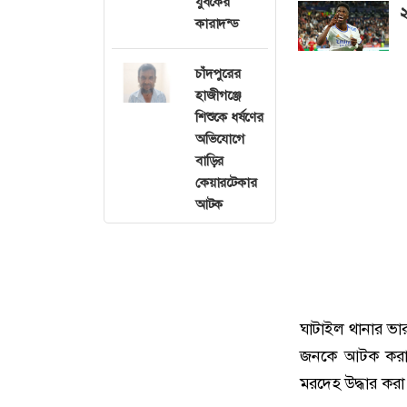
যুবকের
২
কারাদন্ড
চাঁদপুরের
হাজীগঞ্জে
শিশুকে ধর্ষণের
অভিযোগে
বাড়ির
কেয়ারটেকার
আটক
ঘাটাইল থানার ভার
জনকে আটক করা হ
মরদেহ উদ্ধার কর