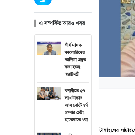
এ সম্পর্কিত আরও খবর
শীর্ষ মাদক
কারবারিদের
তালিকা প্রস্তুত
করা হচ্ছে:
স্বরাষ্ট্রমন্ত্রী
বনানীতে ৫৭
লাখ টাকার
জাল নোটে স্বর্ণ
কেনার চেষ্টা,
হাতেনাতে ধরা
টাঙ্গাইলের ঘাটাই