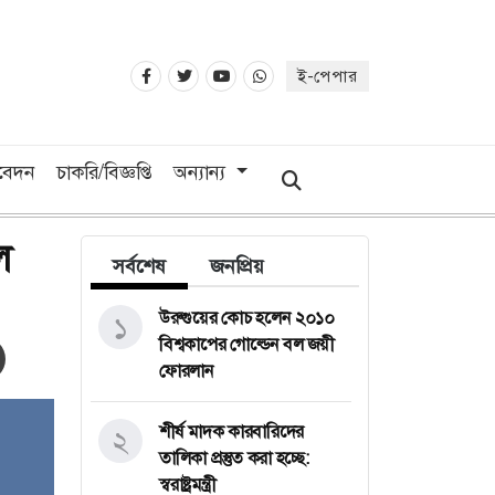
ই-পেপার
িবেদন
চাকরি/বিজ্ঞপ্তি
অন্যান্য
ল
সর্বশেষ
জনপ্রিয়
উরুগুয়ের কোচ হলেন ২০১০
১
বিশ্বকাপের গোল্ডেন বল জয়ী
ফোরলান
শীর্ষ মাদক কারবারিদের
২
তালিকা প্রস্তুত করা হচ্ছে:
স্বরাষ্ট্রমন্ত্রী