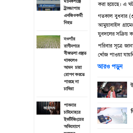
মানিকগঞ্জে
করা হয়েছে। এ ঘ
ট্রাকচাপায়
গতকাল বুধবার (৩
এনজিওকর্মী
নিহত
আমুয়াবাইদ গ্রামে
যুবদলের সক্রিয় ক
নওগাঁর
পরিবার সূত্রে জ
রাণীনগরে
বীজতলা প্রস্তুত
খোঁজ পাওয়া যায়
থাকলেও
আরও পড়ুন
আমন চারা
রোপণ করতে
পারছে না
উ
চাষিরা
পাবনার
ভ
চাটমোহরে
ইভটিজিংয়ের
অভিযোগে