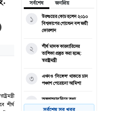
ে:
সর্বশেষ
জনপ্রিয়
উরুগুয়ের কোচ হলেন ২০১০
১
বিশ্বকাপের গোল্ডেন বল জয়ী
ফোরলান
শীর্ষ মাদক কারবারিদের
২
তালিকা প্রস্তুত করা হচ্ছে:
স্বরাষ্ট্রমন্ত্রী
এখনও ‘সিঙ্গেল’ থাকতে চান
৩
পঞ্চাশ পেরোনো আমিশা
অস্ত্রভান্ডার নিয়ে তথ্য
৪
ফাঁসকারীদের কারাদণ্ডের
সর্বশেষ সব খবর
হুঁশিয়ারি ট্রাম্পের
বিএনপির সংসদ সদস্য