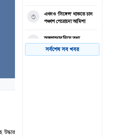
এখনও ‘সিঙ্গেল’ থাকতে চান
৩
পঞ্চাশ পেরোনো আমিশা
অস্ত্রভান্ডার নিয়ে তথ্য
৪
ফাঁসকারীদের কারাদণ্ডের
সর্বশেষ সব খবর
হুঁশিয়ারি ট্রাম্পের
বিএনপির সংসদ সদস্য
৫
বীথিকাকে আইনি নোটিশ
দিলেন আসিফ মাহমুদ
নতুন বিশ্বরেকর্ড গড়লেন জস
৬
বাটলার
 উদ্ধার