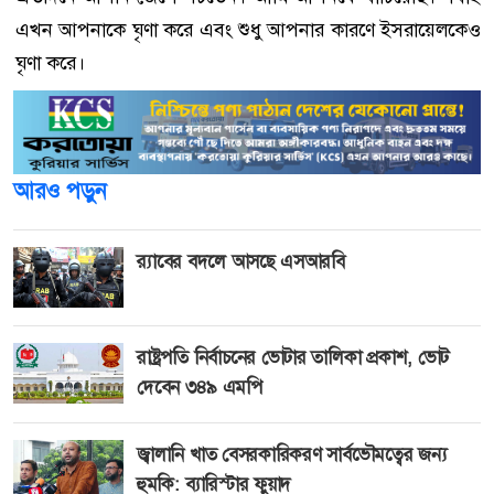
এখন আপনাকে ঘৃণা করে এবং শুধু আপনার কারণে ইসরায়েলকেও
ঘৃণা করে।
আরও পড়ুন
র‍্যাবের বদলে আসছে এসআরবি
রাষ্ট্রপতি নির্বাচনের ভোটার তালিকা প্রকাশ, ভোট
দেবেন ৩৪৯ এমপি
জ্বালানি খাত বেসরকারিকরণ সার্বভৌমত্বের জন্য
হুমকি: ব্যারিস্টার ফুয়াদ