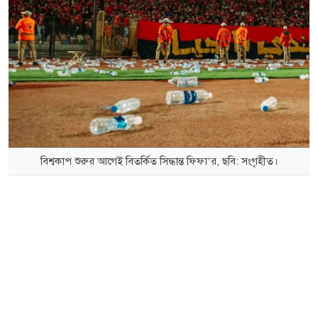
বিশ্বকাপ শুরুর আগেই বিতর্কিত সিদ্ধান্ত ফিফা’র, ছবি: সংগৃহীত।