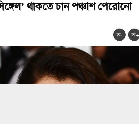
ঙ্গেল’ থাকতে চান পঞ্চাশ পেরোনো
অ-
অ+