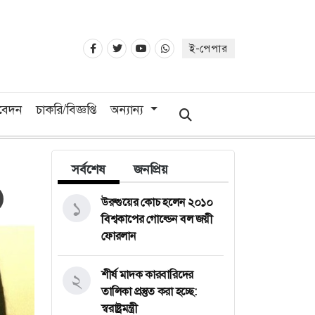
ই-পেপার
িবেদন
চাকরি/বিজ্ঞপ্তি
অন্যান্য
সর্বশেষ
জনপ্রিয়
উরুগুয়ের কোচ হলেন ২০১০
১
বিশ্বকাপের গোল্ডেন বল জয়ী
ফোরলান
শীর্ষ মাদক কারবারিদের
২
তালিকা প্রস্তুত করা হচ্ছে:
স্বরাষ্ট্রমন্ত্রী