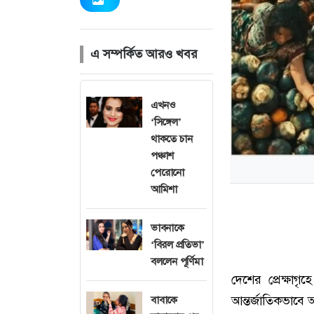
এ সম্পর্কিত আরও খবর
এখনও
‘সিঙ্গেল’
থাকতে চান
পঞ্চাশ
পেরোনো
আমিশা
ভাবনাকে
‘বিরল প্রতিভা’
বললেন পূর্ণিমা
দেশের প্রেক্ষাগ
আন্তর্জাতিকভাবে অস
বাবাকে