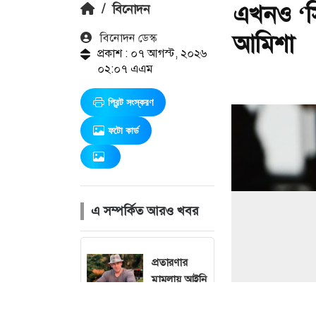
এখনও ‘সি
/
বিনোদন
আমিশা
বিনোদন ডেস্ক
প্রকাশ : ০৭ আগস্ট, ২০২৬
০২:০৭ এএম
প্রিন্ট সংস্করণ
ফটো কার্ড
এ সম্পর্কিত আরও খবর
প্রতারণার
মামলায় আইনি
বিপাকে
সালমান