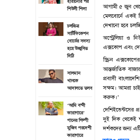
হারানোর পর
আগামী ৫ জুন থেকে 
শিউলী শিলা
মেলবোর্নে একই দি
দেখানো হবে চলচ্চি
চলচ্চিত্র
সার্টিফিকেশন
অস্ট্রেলিয়া ও নি
বোর্ডের সদস্য
এক্সকোপ এবং দেশি
হয়ে উচ্ছ্বসিত
দিঠি
স্ক্রিন এক্সকোপ
আন্তর্জাতিক বাজ
সালমান
প্রবাসী বাংলাদেশ
খানকে
সক্ষম। আমরা চাই 
আদালতে তলব
করুক।’
‘আমি বন্দী
দেশিইভেন্টসের প্
কারাগারে’
দুই দিক থেকেই শক
গানের শিল্পী
মুজিব পরদেশী
দর্শকদের জন্য এ
কারাগারে