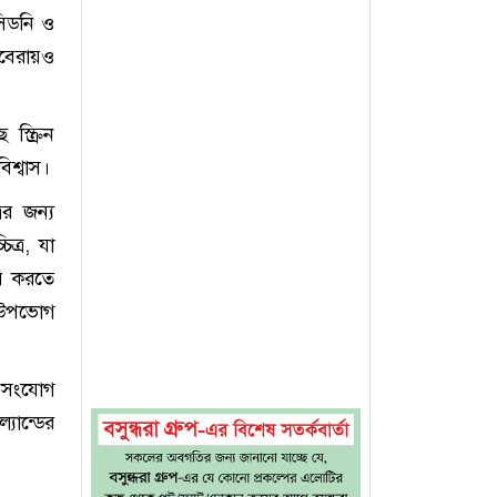
 সিডনি ও
নবেরায়ও
স্ক্রিন
িশ্বাস।
ের জন্য
ত্র, যা
রি করতে
ি উপভোগ
ক-সংযোগ
যান্ডের