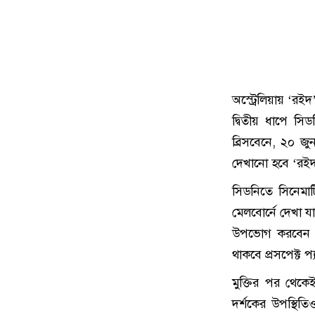
অস্ট্রেলিয়ায় ‘রই
দ্বিতীয় ধাপে সি
ব্রিসবেনে, ২০ জ
দেখানো হবে ‘রই
সিডনিতে সিনেমাটি
মেলবোর্নে দেখা য
উপভোগ করবেন হয়ে
থাকবে প্রসপেক্ট
মুক্তির পর থেকে
দর্শকের উপস্থি