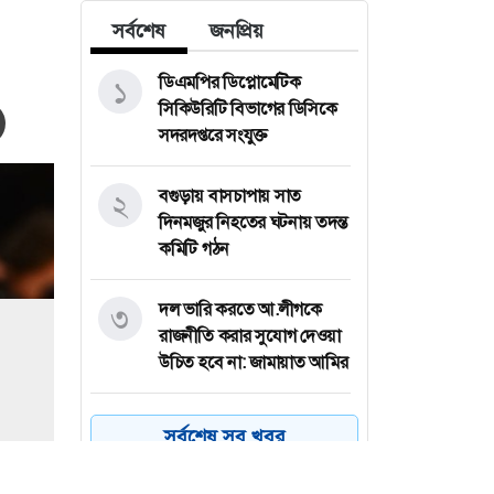
সর্বশেষ
জনপ্রিয়
ডিএমপির ডিপ্লোমেটিক
১
সিকিউরিটি বিভাগের ডিসিকে
সদরদপ্তরে সংযুক্ত
বগুড়ায় বাসচাপায় সাত
২
দিনমজুর নিহতের ঘটনায় তদন্ত
কমিটি গঠন
দল ভারি করতে আ.লীগকে
৩
রাজনীতি করার সুযোগ দেওয়া
উচিত হবে না: জামায়াত আমির
আমের ক্যারেটে অভিনব
৪
সর্বশেষ সব খবর
কৌশলে ৩৭৭ বোতল
ফেয়ারডিল, মাদক কারবারি