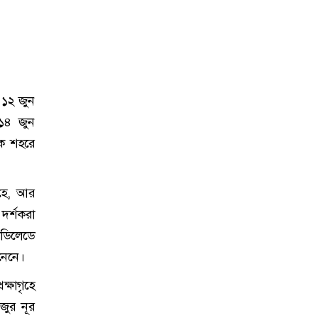
 ১২ জুন
 ১৪ জুন
িক শহরে
ৃহে, আর
দর্শকরা
াডিলেডে
নেনে।
্ষাগৃহে
জুর নূর