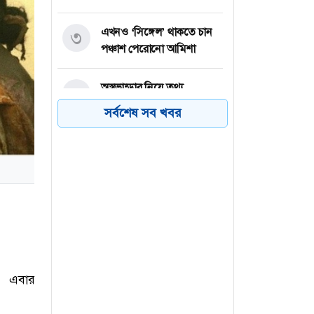
এখনও ‘সিঙ্গেল’ থাকতে চান
৩
পঞ্চাশ পেরোনো আমিশা
অস্ত্রভান্ডার নিয়ে তথ্য
৪
ফাঁসকারীদের কারাদণ্ডের
সর্বশেষ সব খবর
হুঁশিয়ারি ট্রাম্পের
বিএনপির সংসদ সদস্য
৫
বীথিকাকে আইনি নোটিশ
দিলেন আসিফ মাহমুদ
নতুন বিশ্বরেকর্ড গড়লেন জস
৬
বাটলার
দ’ এবার