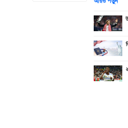
আরও পড়ুন
উ
ভ
২