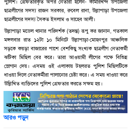
পুলিশ। গ্রেফতারকৃত অপর নেতারা হলেন- কামারখন্দ উপজেলা
ছাত্রলীগের সদস্য রাজন সরকার, রুবেল রানা, উল্লাপাড়া উপজেলা
ছাত্রলীগের সদস্য সৈকত ইসলাম ও সাহেব আলী।
উল্লাপাড়া মডেল থানার পরিদর্শক (তদন্ত) রূপু কর জানান, গতকাল
মঙ্গলবার রাত ১২টা ১০ মিনিটে উল্লাপাড়া-মোহনপুর আঞ্চলিক
সড়কে কয়ড়া বাজারের পাশে বেশকিছু সংখ্যক ছাত্রলীগ নেতাকর্মী
ঝটিকা মিছিল বের করে। তারা আওয়ামী লীগের পক্ষে বিভিন্ন
স্লোগান দেয়। এসময় ওই এলাকায় টহলরত পুলিশ মিছিলটিকে
ধাওয়া দিলে নেতাকর্মীরা পালানোর চেষ্টা করে। এ সময় ধাওয়া করে
উল্লিখিত ব্যক্তিদের পুলিশ গ্রেফতার করতে সক্ষম হয়।
আরও পড়ুন