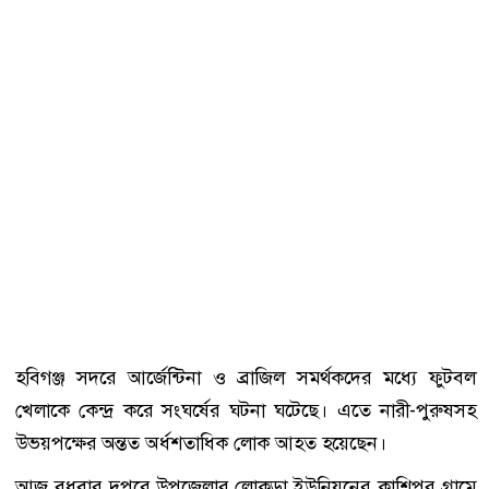
হবিগঞ্জ সদরে আর্জেন্টিনা ও ব্রাজিল সমর্থকদের মধ্যে ফুটবল
খেলাকে কেন্দ্র করে সংঘর্ষের ঘটনা ঘটেছে। এতে নারী-পুরুষসহ
উভয়পক্ষের অন্তত অর্ধশতাধিক লোক আহত হয়েছেন।
আজ বুধবার দুপুরে উপজেলার লোকড়া ইউনিয়নের কাশিপুর গ্রামে