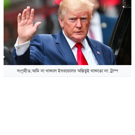
সংগৃহীত,আমি না থাকলে ইসরয়েলের অস্তিত্বই থাকতো না: ট্রাম্প