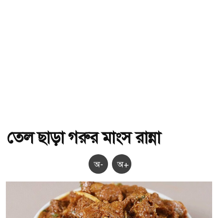
তেল ছাড়া গরুর মাংস রান্না
অ-
অ+