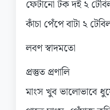
ফেটানো টক দই ২ টেবি
কাঁচা পেঁপে বাটা ২ টেবি
লবণ স্বাদমতো
প্রস্তুত প্রণালি
মাংস খুব ভালোভাবে ধু