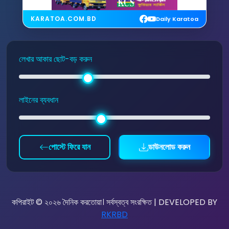
KARATOA.COM.BD
Daily Karatoa
লেখার আকার ছোট-বড় করুন
লাইনের ব্যবধান
পোস্টে ফিরে যান
ডাউনলোড করুন
কপিরাইট © ২০২৬ দৈনিক করতোয়া। সর্বস্বত্ব সংরক্ষিত | DEVELOPED BY
RKRBD