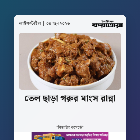
লাইফস্টাইল
| ০৪ জুন ২০২৬
তেল
ছাড়া
গরুর
মাংস
রান্না
*বিস্তারিত কমেন্টে*