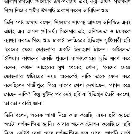
আলাপচারিতায় সিনেমার জয়-পরাজয় এবং বক্স অফিস সমীকরণ
নিয়ে নিজের গভীর উপলদ্ধি প্রকাশ করেন আরিফিন শুভ।
তিনি স্পষ্ট ভাষায় বলেন, সিনেমার সাফল্য আসলে অনিশ্চিত এবং
এটাই এর আসল সৌন্দর্য। সিনেমার এই অনিশ্চয়তা ও চমককে
ব্যাখ্যা করতে গিয়ে শুভ ঢাকাই চলচ্চিত্রের ইতিহাস সৃষ্টিকারী ছবি
‘বেদের মেয়ে জোছনা’র একটি উদাহরণ টানেন। অভিনেতা
ইলিয়াস কাঞ্চনের একটি পুরনো সাক্ষাৎকারের স্মৃতি স্মরণ করে
বলেন, কাঞ্চন সাহেবের মুখ থেকেই শোনা, ‘বেদের মেয়ে
জোছনা’র শুটিংয়ের সময় অনেকেই নাকি তাকে ফোন করে
বলেছিলেন গাজীপুরে গিয়ে সাপের খেলা দেখাচ্ছেন, পাগল হয়ে
গেছেন নাকি? কিন্তু মুক্তির পর সেই ছবি যা ইতিহাস তৈরি করলো,
তা তো সবারই জানা।
তিনি বলেন, অনেক আশা নিয়ে কাজ করেছি, এমন ছবি হয়তো
অতটা দর্শকনন্দিত হয়নি। আবার অনেক টেনশন করেছি যে ছবি
নিয়ে, সেটাই দেখা গেছে দর্শকনন্দিত হয়ে গেছে। আপনি যতই