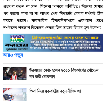
প্রচারণা করুন না কেন, সিনেমা আসলে অনিশ্চিত। সিনেমা দেখার
পর ভালো লাগা বা না লাগার শেষ সিদ্ধান্তটা কেবল দর্শকই ঠিক
করতে পারেন। ব্যবসায়িক হিসাবনিকাশকে একপাশে রেখে
দর্শকদের শতভাগ বিনোদন দেয়াই ছিল তাদের টিমের মূল উদ্দেশ্য।
আরও পড়ুন
উরুগুয়ের কোচ হলেন ২০১০ বিশ্বকাপের গোল্ডেন
বল জয়ী ফোরলান
ভিসা নিয়ে যুক্তরাষ্ট্রের নতুন নীতিমালা