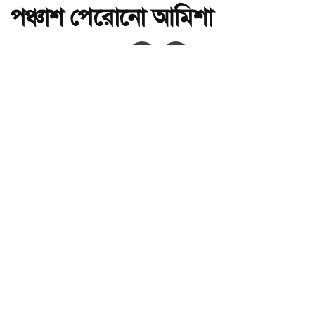
পঞ্চাশ পেরোনো আমিশা
অ-
অ+