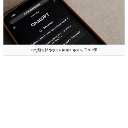
সংগৃহীত,বিশ্বজুড়ে মামলার মুখে চ্যাটজিপিটি