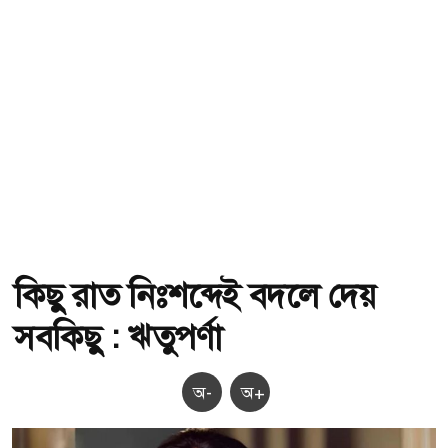
কিছু রাত নিঃশব্দেই বদলে দেয়
সবকিছু : ঋতুপর্ণা
অ-
অ+