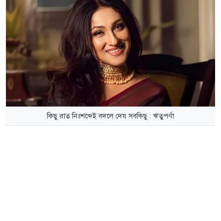
কিছু রাত নিঃশব্দেই বদলে দেয় সবকিছু : ঋতুপর্ণা