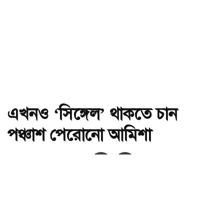
এখনও ‘সিঙ্গেল’ থাকতে চান
পঞ্চাশ পেরোনো আমিশা
অ-
অ+