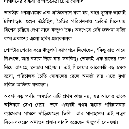
দীর্ঘদিনের বান্ধবী ও অভিনেত্রী চৈতি ঘোষাল।
ভারতীয় গণমাধ্যমের এক প্রতিবেদনে বলা হয়, বছর দুয়েক আগেই
টলিপাড়ায় গুঞ্জন উঠেছিল, চৈতির পরিচালনায় ডেবিউ সিনেমায়
বিশেষ চরিত্রে দেখা যাবে ঋতুপর্ণাকে। অবশেষে সেই জল্পনা সত্যি
করে প্রকাশ্যে এলো ছবির প্রচারঝলক।
পোস্টার শেয়ার করে ঋতুপর্ণা ক্যাপশনে লিখেছেন, ‘কিছু রাত আসে
নিঃশব্দে, আর বদলে দিয়ে যায় সবকিছু। তেমনই এক রাতের গল্প
নিয়ে আসছে ‘নেভার মাইন্ড’।’ এই সিনেমার আরেকটি বড় চমক
হলো, পরিচালক চৈতি ঘোষালের ছেলে অমর্ত্য রায় এতে মুখ্য
চরিত্রে অভিনয় করছেন।
অবশ্য বড় পর্দায় অমর্ত্যর এটি প্রথম কাজ নয়, এর আগেও তাকে
অভিনয়ে দেখা গেছে। তবে এবারই প্রথম মায়ের পরিচালনায়
ক্যামেরার সামনে দাঁড়িয়েছেন তিনি। আর মা-ছেলের এই নতুন
সিনে-সফরের অন্যতম প্রধান সারথি হয়েছেন ঋতুপর্ণা সেনগুপ্ত।