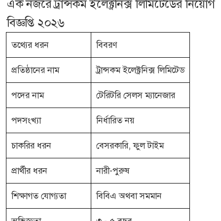
এক নজরে ট্রান্সকম ইলেক্ট্রনিক্স লিমিটেডের নিয়োগ
বিজ্ঞপ্তি ২০২৬
তথ্যের ধরন
বিবরণ
প্রতিষ্ঠানের নাম
ট্রান্সকম ইলেক্ট্রনিক্স লিমিটেড
পদের নাম
টেরিটরি সেলস ম্যানেজার
পদসংখ্যা
নির্ধারিত নয়
চাকরির ধরন
বেসরকারি, ফুল টাইম
প্রার্থীর ধরন
নারী-পুরুষ
শিক্ষাগত যোগ্যতা
বিবিএ অথবা সমমান
অভিজ্ঞতা
৩ - ৫ বছর