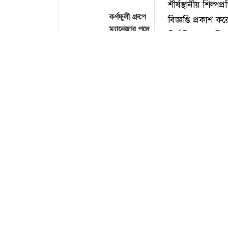
কর্ণফুলী গ্রুপে
ম্যানেজার পদে
নিয়োগ, কর্মস্থল
ঢাকা
১৭৭ জনকে
নিয়োগ দেবে
গণপূর্ত
অধিদপ্তর,
এসএসসি
পাসেও
আবেদন
শীর্ষস্থানীয় শিল্
এইচএসসি
বিজ্ঞপ্তি প্রকাশ 
পাসে নারী
নির্ধারিত সময়সী
কর্মী নিয়োগ
ডিগ্রিধারী হতে হব
দিচ্ছে