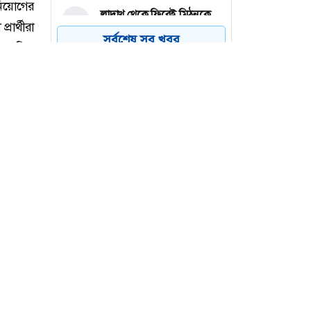
লাদাখ থেকে ফিরেই মিঠুনকে
৪
দেখতে হাসপাতলে দেব
সর্বশেষ সব খবর
বগুড়ার নন্দীগ্রামে নাশকতা
৫
মামলায় আওয়ামী লীগ নেতা
গ্রেফতার
অনেক ভুল করেছি , এমন ভুল
৬
না করলেও পারতাম— অতীত
নিয়ে শাকিব খান
 নিয়োগের
রার্থীরা
ং এমবিএ