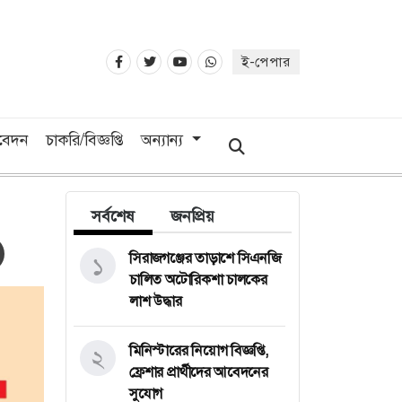
ই-পেপার
িবেদন
চাকরি/বিজ্ঞপ্তি
অন্যান্য
সর্বশেষ
জনপ্রিয়
সিরাজগঞ্জের তাড়াশে সিএনজি
১
চালিত অটোরিকশা চালকের
লাশ উদ্ধার
মিনিস্টারের নিয়োগ বিজ্ঞপ্তি,
২
ফ্রেশার প্রার্থীদের আবেদনের
সুযোগ