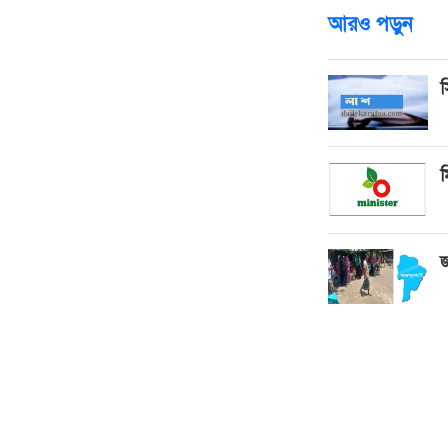
আরও পড়ুন
স
ম
জ