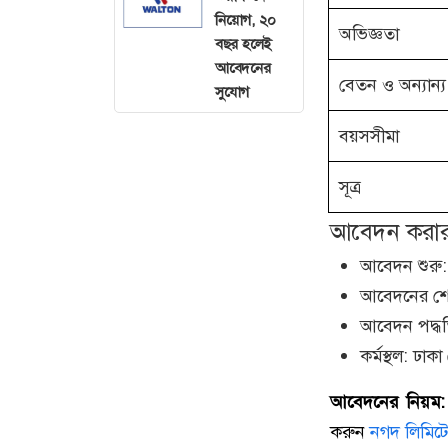
নিয়োগ, ২০
অভিজ্ঞতা
বছর হলেই
আবেদনের
বেতন ও অন্যান্য
সুযোগ
বয়সসীমা
সূত্র
আবেদন করার ন
আবেদন শুরু:
আবেদনের শে
আবেদন পদ্ধ
কর্মস্থল: ঢ
আবেদনের নিয়ম:
করুন
নগদ লিমিট