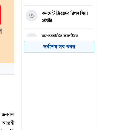
কনটেন্ট ক্রিয়েটর রিপন মিয়া
৩
গ্রেপ্তার
জয়পুরহাটের কালাইয়ে
৪
ছেলেকে বাঁচাতে পুকুরে নেমে
সর্বশেষ সব খবর
বাবার মৃত্যু
অফিসার নিয়োগ দেবে নগদ,
৫
২২ বছর হলেই আবেদন
আউটলেট ম্যানেজার নিয়োগ
৬
দেবে প্রাণ গ্রুপ, ২২ বছর হলেই
আবেদন
দে জনবল
 আগ্রহী