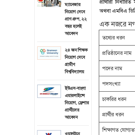
প্রার্থীরা নির্
ম্যানেজার
অথবা এমবিএ ডিগ্
নিয়োগ দেবে
প্রাণ গ্রুপ, ২২
এক নজরে নগদ
বছর হলেই
আবেদন
তথ্যের ধরন
২৪ জন শিক্ষক
প্রতিষ্ঠানের নাম
নিয়োগ দেবে
গ্রামীণ
পদের নাম
বিশ্ববিদ্যালয়
পদসংখ্যা
ইউএস-বাংলা
এয়ারলাইন্সে
চাকরির ধরন
নিয়োগ, ফ্রেশার
প্রার্থীদের
প্রার্থীর ধরন
আবেদন
শিক্ষাগত যোগ্যত
ওয়ালটনে