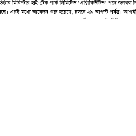
মিনিস্টারের নিয়োগ বিজ্ঞপ্তি, ফ্রেশার প্রার্থীদের আবেদনের সুযোগ
পপ্রতিষ্ঠান মিনিস্টার হাই-টেক পার্ক লিমিটেড ‘এক্সিকিউটিভ’ পদে জনবল
করেছে। এরই মধ্যে আবেদন শুরু হয়েছে, চলবে ২৯ আগস্ট পর্যন্ত। আগ্রহী প্
মার মধ্যে আবেদন করতে পারবেন। তবে প্রার্থীকে অবশ্যই বিবিএ এব
ে।