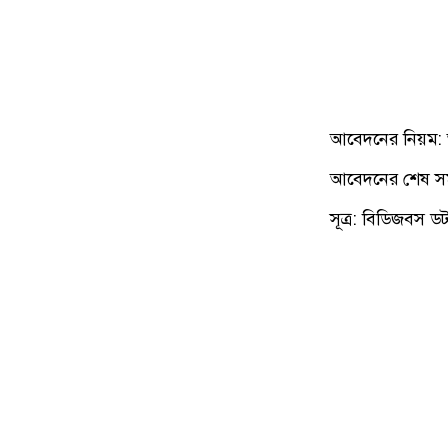
আবেদনের নিয়ম: আ
আবেদনের শেষ সম
সূত্র: বিডিজবস 