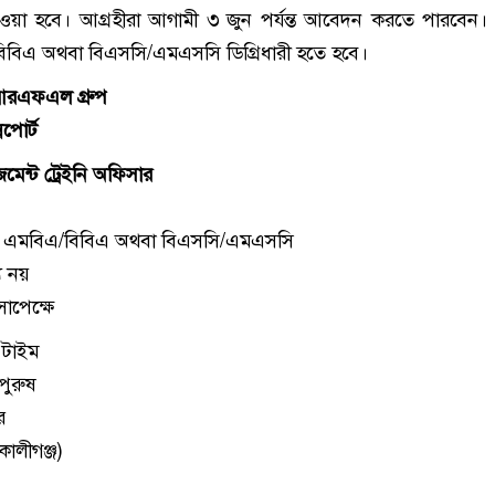
া হবে। আগ্রহীরা আগামী ৩ জুন পর্যন্ত আবেদন করতে পারবেন। প্র
িবিএ অথবা বিএসসি/এমএসসি ডিগ্রিধারী হতে হবে।
: আরএফএল গ্রুপ
পোর্ট
মেন্ট ট্রেইনি অফিসার
তা: এমবিএ/বিবিএ অথবা বিএসসি/এমএসসি
য নয়
াপেক্ষে
 টাইম
-পুরুষ
র
(কালীগঞ্জ)