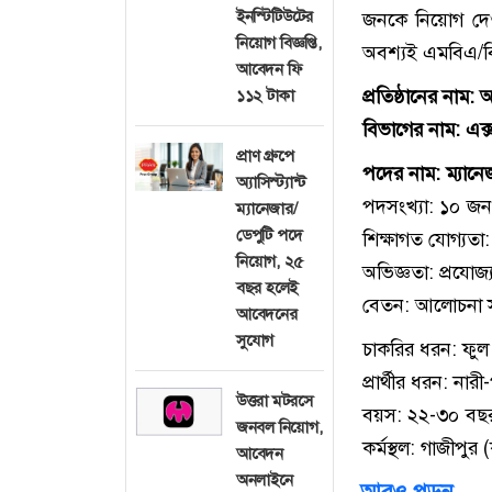
ইনস্টিটিউটের
জনকে নিয়োগ দেওয়
নিয়োগ বিজ্ঞপ্তি,
অবশ্যই এমবিএ/ব
আবেদন ফি
প্রতিষ্ঠানের নাম
১১২ টাকা
বিভাগের নাম: এক্স
প্রাণ গ্রুপে
পদের নাম: ম্যানেজ
অ্যাসিস্ট্যান্ট
পদসংখ্যা: ১০ জন
ম্যানেজার/
ডেপুটি পদে
শিক্ষাগত যোগ্য
নিয়োগ, ২৫
অভিজ্ঞতা: প্রযোজ্
বছর হলেই
বেতন: আলোচনা স
আবেদনের
সুযোগ
চাকরির ধরন: ফুল
প্রার্থীর ধরন: নারী
উত্তরা মটরসে
বয়স: ২২-৩০ বছ
জনবল নিয়োগ,
কর্মস্থল: গাজীপুর 
আবেদন
অনলাইনে
আরও পড়ুন