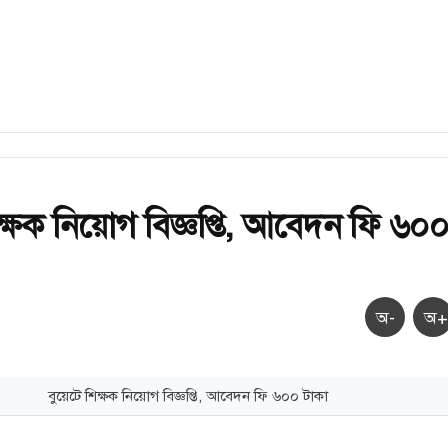
িক্ষক নিয়োগ বিজ্ঞপ্তি, আবেদন ফি ৬০
অ-
অ+