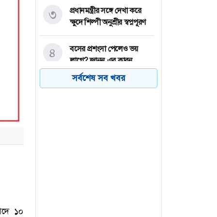
প্রধানমন্ত্রীর সঙ্গে দেখা করে
৩
ক্ষুদে শিল্পী অনুশ্রীর স্বপ্নপূরণ
বসের প্রশংসা পেলেও ভয়
৪
লাগে? জানুন এর কারন
সর্বশেষ সব খবর
চলতি অর্থবছরেই স্থানীয়
৫
সরকারের পাঁচ স্তরের নির্বাচন:
মীর শাহে আলম
ভিনিসিয়ুসকে রিয়াল মাদ্রিদের
৬
আল্টিমেটাম
 পদে ১০