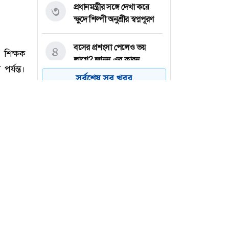
প্রধানমন্ত্রীর সঙ্গে দেখা করে
৩
ক্ষুদে শিল্পী অনুশ্রীর স্বপ্নপূরণ
বসের প্রশংসা পেলেও ভয়
৪
লাগে? জানুন এর কারন
সর্বশেষ সব খবর
চলতি অর্থবছরেই স্থানীয়
৫
সরকারের পাঁচ স্তরের নির্বাচন:
মীর শাহে আলম
ভিনিসিয়ুসকে রিয়াল মাদ্রিদের
৬
আল্টিমেটাম
 শিক্ষক