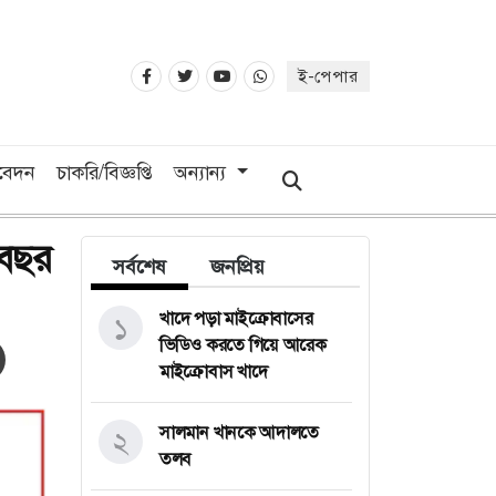
ই-পেপার
িবেদন
চাকরি/বিজ্ঞপ্তি
অন্যান্য
 বছর
সর্বশেষ
জনপ্রিয়
খাদে পড়া মাইক্রোবাসের
১
ভিডিও করতে গিয়ে আরেক
মাইক্রোবাস খাদে
সালমান খানকে আদালতে
২
তলব