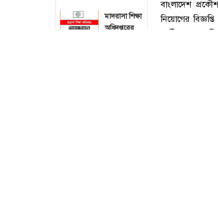
মাদরাসা শিক্ষা
অধিদপ্তরের
নিয়োগ বিজ্ঞপ্তি,
আবেদন ফি
১১২ টাকা
পরমাণু কৃষি
গবেষণা
ইনস্টিটিউটের
নিয়োগ বিজ্ঞপ্তি,
আবেদন ফি
১১২ টাকা
বাংলাদেশ প্রকৌশ
প্রাণ গ্রুপে
নিয়োগের বিজ্ঞপ্
অ্যাসিস্ট্যান্ট
প্রার্থীকে প্রয়োজ
ম্যানেজার/
ডেপুটি পদে
এক নজরে বাংল