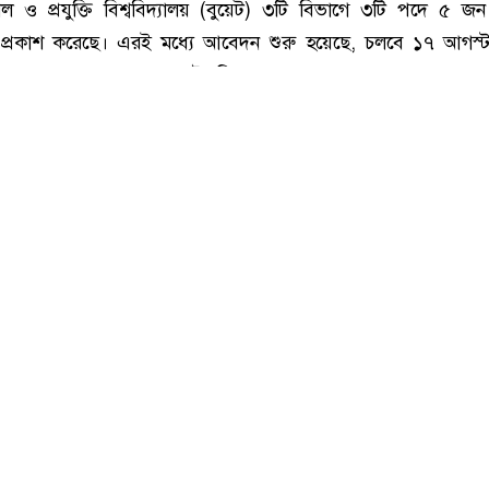
বুয়েটে শিক্ষক নিয়োগ বিজ্ঞপ্তি, আবেদন ফি ৬০০ টাকা
ল ও প্রযুক্তি বিশ্ববিদ্যালয় (বুয়েট) ৩টি বিভাগে ৩টি পদে ৫ জন
তি প্রকাশ করেছে। এরই মধ্যে আবেদন শুরু হয়েছে, চলবে ১৭ আগস্ট প
নীয় কাগজপত্রসহ সাক্ষাৎকারে উপস্থিত থাকতে হবে।
াদেশ প্রকৌশল ও প্রযুক্তি বিশ্ববিদ্যালয়ের (বুয়েট)