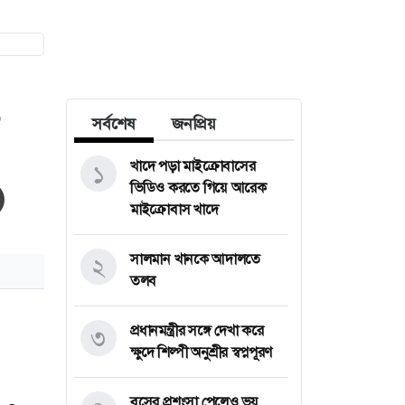
০
সর্বশেষ
জনপ্রিয়
খাদে পড়া মাইক্রোবাসের
১
ভিডিও করতে গিয়ে আরেক
মাইক্রোবাস খাদে
সালমান খানকে আদালতে
২
তলব
প্রধানমন্ত্রীর সঙ্গে দেখা করে
৩
ক্ষুদে শিল্পী অনুশ্রীর স্বপ্নপূরণ
বসের প্রশংসা পেলেও ভয়