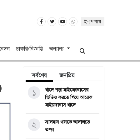
ই-পেপার
িবেদন
চাকরি/বিজ্ঞপ্তি
অন্যান্য
সর্বশেষ
জনপ্রিয়
খাদে পড়া মাইক্রোবাসের
১
ভিডিও করতে গিয়ে আরেক
মাইক্রোবাস খাদে
সালমান খানকে আদালতে
২
তলব