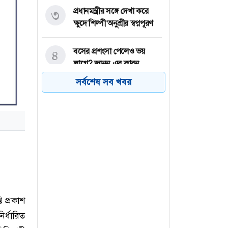
প্রধানমন্ত্রীর সঙ্গে দেখা করে
৩
ক্ষুদে শিল্পী অনুশ্রীর স্বপ্নপূরণ
বসের প্রশংসা পেলেও ভয়
৪
লাগে? জানুন এর কারন
সর্বশেষ সব খবর
চলতি অর্থবছরেই স্থানীয়
৫
সরকারের পাঁচ স্তরের নির্বাচন:
মীর শাহে আলম
ভিনিসিয়ুসকে রিয়াল মাদ্রিদের
৬
আল্টিমেটাম
 প্রকাশ
র্ধারিত