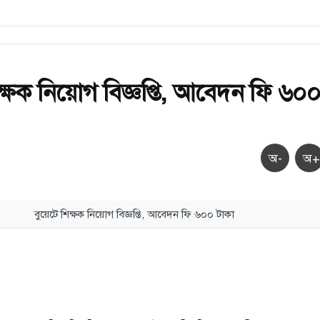
িক্ষক নিয়োগ বিজ্ঞপ্তি, আবেদন ফি ৬০
অ-
অ+