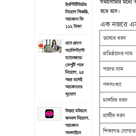
সময়সীমার মধ্যে আ
ইনস্টিটিউটের
হতে হবে।
নিয়োগ বিজ্ঞপ্তি,
আবেদন ফি
এক নজরে এসএ
১১২ টাকা
তথ্যের ধরন
প্রাণ গ্রুপে
অ্যাসিস্ট্যান্ট
প্রতিষ্ঠানের নাম
ম্যানেজার/
ডেপুটি পদে
পদের নাম
নিয়োগ, ২৫
বছর হলেই
পদসংখ্যা
আবেদনের
সুযোগ
চাকরির ধরন
উত্তরা মটরসে
প্রার্থীর ধরন
জনবল নিয়োগ,
আবেদন
শিক্ষাগত যোগ্যত
অনলাইনে