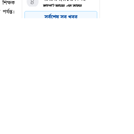
৪
লাগে? জানুন এর কারন
সর্বশেষ সব খবর
চলতি অর্থবছরেই স্থানীয়
৫
সরকারের পাঁচ স্তরের নির্বাচন:
মীর শাহে আলম
ভিনিসিয়ুসকে রিয়াল মাদ্রিদের
৬
আল্টিমেটাম
 শিক্ষক
র্যন্ত।
 নিয়োগ