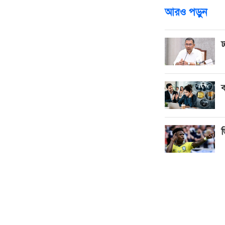
আরও পড়ুন
ঢ
ব
ভ