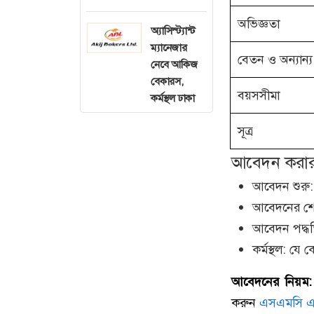
অভিজ্ঞতা
অ্যাসিস্ট্যান্ট
ম্যানেজার
বেতন ও অন্যান্য
নেবে আকিজ
বেকারস,
বয়সসীমা
কর্মস্থল ঢাকা
সূত্র
আবেদন করার ন
আবেদন শুরু
আবেদনের শে
আবেদন পদ্ধ
কর্মস্থল: য
আবেদনের নিয়ম:
করুন
এসএমসি এন্