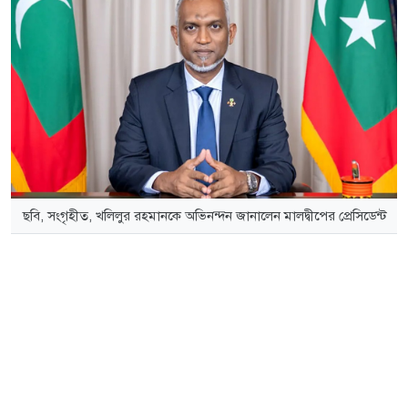
ছবি, সংগৃহীত, খলিলুর রহমানকে অভিনন্দন জানালেন মালদ্বীপের প্রেসিডেন্ট