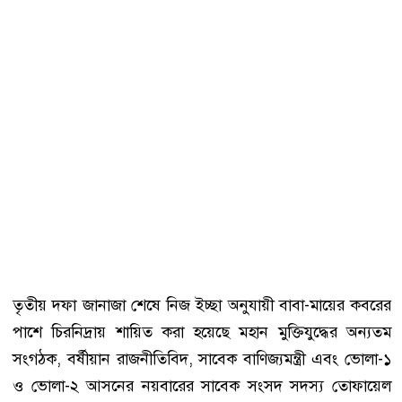
তৃতীয় দফা জানাজা শেষে নিজ ইচ্ছা অনুযায়ী বাবা-মায়ের কবরের
পাশে চিরনিদ্রায় শায়িত করা হয়েছে মহান মুক্তিযুদ্ধের অন্যতম
সংগঠক, বর্ষীয়ান রাজনীতিবিদ, সাবেক বাণিজ্যমন্ত্রী এবং ভোলা-১
ও ভোলা-২ আসনের নয়বারের সাবেক সংসদ সদস্য তোফায়েল