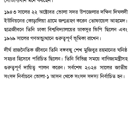
সৌভাগ্যবান মনে করছেন।
১৯৪৩ সালের ২২ অক্টোবর ভোলা সদর উপজেলার দক্ষিণ দিঘলদী
ইউনিয়নের কোড়ালিয়া গ্রামে জন্মগ্রহণ করেন তোফায়েল আহমেদ।
ছাত্রজীবনে তিনি ঢাকা বিশ্ববিদ্যালয়ের ডাকসুর ভিপি ছিলেন এবং
১৯৬৯ সালের গণঅভ্যুত্থানে গুরুত্বপূর্ণ ভূমিকা রাখেন।
দীর্ঘ রাজনৈতিক জীবনে তিনি বঙ্গবন্ধু শেখ মুজিবুর রহমানের ঘনিষ্ঠ
সহচর হিসেবে পরিচিত ছিলেন। তিনি বিভিন্ন সময়ে বাণিজ্যমন্ত্রীসহ
গুরুত্বপূর্ণ দায়িত্ব পালন করেন। সর্বশেষ ২০২৪ সালের জাতীয়
সংসদ নির্বাচনে ভোলা-১ আসন থেকে সংসদ সদস্য নির্বাচিত হন।