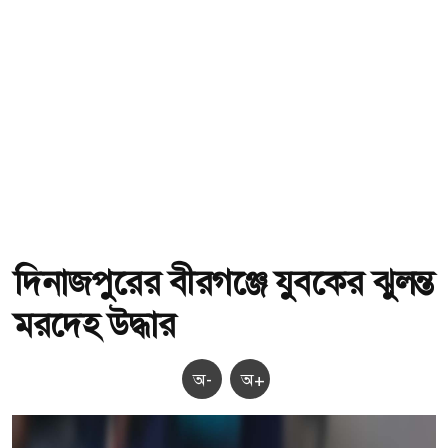
দিনাজপুরের বীরগঞ্জে যুবকের ঝুলন্ত
মরদেহ উদ্ধার
অ-
অ+