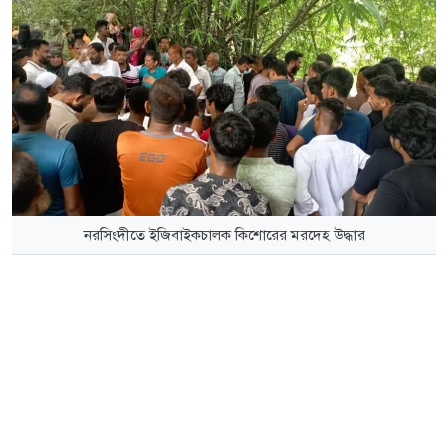
নরসিংদীতে ইজিবাইকচালক কিশোরের মরদেহ উদ্ধার