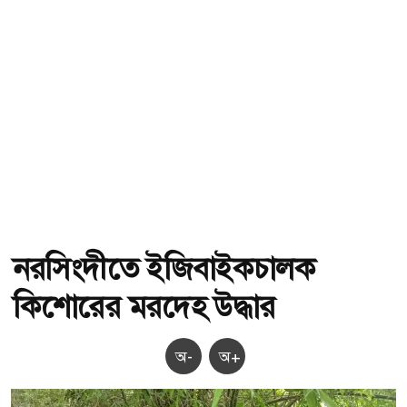
নরসিংদীতে ইজিবাইকচালক
কিশোরের মরদেহ উদ্ধার
অ-
অ+