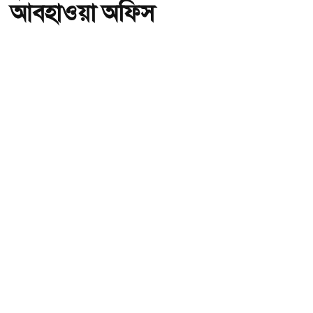
আবহাওয়া অফিস
অ-
অ+
ছবি : সংগৃহীত, বৃষ্টি নিয়ে নতুন বার্তা দিল আবহাওয়া অফিস