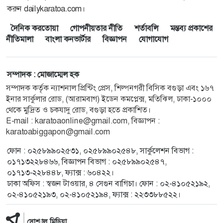
করুন dailykaratoa.com।
দৈনিক করতোয়া
গোপনীয়তার নীতি
শর্তাবলি
মন্তব্য প্রকাশের
নীতিমালা
বাংলা কনভার্টার
বিজ্ঞাপন
যোগাযোগ
সম্পাদক : মোজাম্মেল হক
সম্পাদক কর্তৃক ন্যাশনাল প্রিন্টিং প্রেস, শিল্পনগরী বিসিক বগুড়া এবং ১৬৭
ইনার সার্কুলার রোড, (আরামবাগ) ইডেন কমপ্লেক্স, মতিঝিল, ঢাকা-১০০০
থেকে মুদ্রিত ও চকযাদু রোড, বগুড়া হতে প্রকাশিত।
E-mail : karatoaonline@gmail.com, বিজ্ঞাপন :
karatoabiggapon@gmail.com
ফোন : ০২৫৮৯৯০২৫৩১, ০২৫৮৯৯০২৫৪৮, সার্কুলেশন বিভাগ :
০১৭১৩২২৮৪৬৬, বিজ্ঞাপন বিভাগ : ০২৫৮৯৯০২৫৪৭,
০১৭১৩-২২৮৪৪৮, ফ্যাক্স : ৬০৪২২।
ঢাকা অফিস : স্বজন টাওয়ার, ৪ সেগুন বাগিচা। ফোন : ০২-৪১০৫২১৯২,
০২-৪১০৫২১৯৩, ০২-৪১০৫২১৯৪, ফ্যাক্স : ২২৩৩৮৮৫২২।
সোশ্যাল মিডিয়া