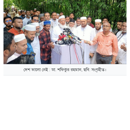
দেশ ভালো নেই : ডা. শফিকুর রহমান, ছবি: সংগৃহীত।