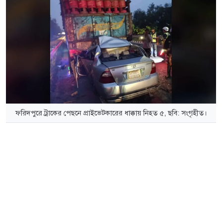
ফরিদপুরে ট্রাকের পেছনে প্রাইভেটকারের ধাক্কায় নিহত ৫, ছবি: সংগৃহীত।