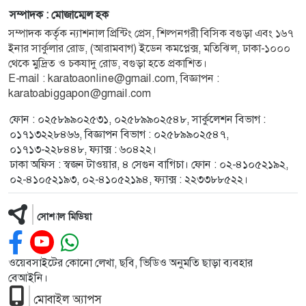
সম্পাদক : মোজাম্মেল হক
সম্পাদক কর্তৃক ন্যাশনাল প্রিন্টিং প্রেস, শিল্পনগরী বিসিক বগুড়া এবং ১৬৭
ইনার সার্কুলার রোড, (আরামবাগ) ইডেন কমপ্লেক্স, মতিঝিল, ঢাকা-১০০০
থেকে মুদ্রিত ও চকযাদু রোড, বগুড়া হতে প্রকাশিত।
E-mail : karatoaonline@gmail.com, বিজ্ঞাপন :
karatoabiggapon@gmail.com
ফোন : ০২৫৮৯৯০২৫৩১, ০২৫৮৯৯০২৫৪৮, সার্কুলেশন বিভাগ :
০১৭১৩২২৮৪৬৬, বিজ্ঞাপন বিভাগ : ০২৫৮৯৯০২৫৪৭,
০১৭১৩-২২৮৪৪৮, ফ্যাক্স : ৬০৪২২।
ঢাকা অফিস : স্বজন টাওয়ার, ৪ সেগুন বাগিচা। ফোন : ০২-৪১০৫২১৯২,
০২-৪১০৫২১৯৩, ০২-৪১০৫২১৯৪, ফ্যাক্স : ২২৩৩৮৮৫২২।
সোশ্যাল মিডিয়া
ওয়েবসাইটের কোনো লেখা, ছবি, ভিডিও অনুমতি ছাড়া ব্যবহার
বেআইনি।
মোবাইল অ্যাপস