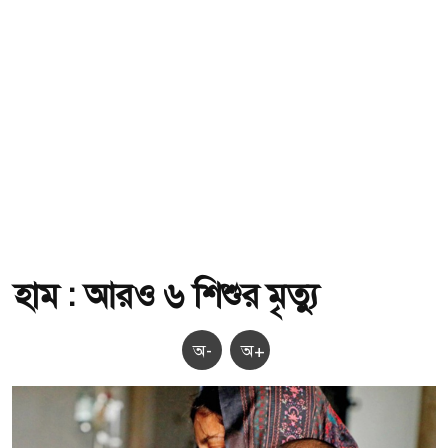
হাম : আরও ৬ শিশুর মৃত্যু
অ-
অ+