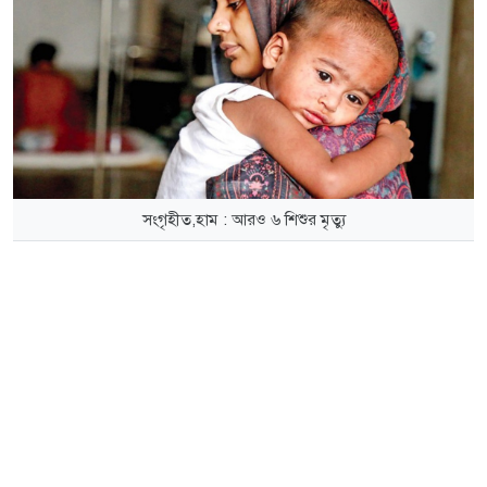
সংগৃহীত,হাম : আরও ৬ শিশুর মৃত্যু