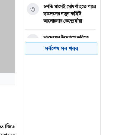
চলতি মাসেই ঘোষণা হতে পারে
৩
ছাত্রদলের নতুন কমিটি,
আলোচনার কেন্দ্রে যাঁরা
ছাত্রদলের উদ্যোগে জবিতে
৪
মৌসুমি ফল উৎসবের
সর্বশেষ সব খবর
আয়োজন
জ্বালানি খাত বেসরকারিকরণ
৫
সার্বভৌমত্বের জন্য হুমকি:
ব্যারিস্টার ফুয়াদ
জুলাই স্মৃতি জাদুঘরে
৬
পরিকল্পিত ভাবে আ. লীগের
ইতিহাস দেখানো হয়েছে
নিয়োজিত