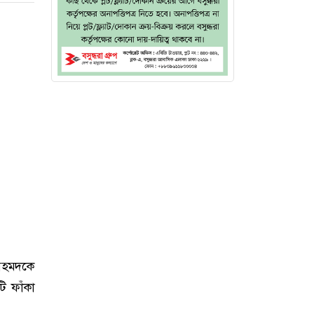
 আহমদকে
 ফাঁকা