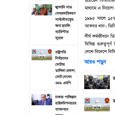
হয়েছেন ডিআইজি 
জ্বালানি খাত
মাধ্যমে এ নিয়োগ
বেসরকারিকরণ
১৯৯৫ সালে ১৫তম
সার্বভৌমত্বের
আকবর খান। তিনি ১
জন্য হুমকি:
ব্যারিস্টার
দীর্ঘ কর্মজীবনে তি
ফুয়াদ
বিভিন্ন গুরুত্বপ
দেশে-বিদেশে বিভিন
রাষ্ট্রপতি
নির্বাচনের
আরও পড়ুন
ভোটার
তালিকা প্রকাশ,
ভোট দেবেন
র
৩৪৯ এমপি
ঢাকায় পাকিস্তান
র
হাইকমিশনারের
বাসভবনে