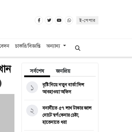
ই-পেপার
িবেদন
চাকরি/বিজ্ঞপ্তি
অন্যান্য
খান
সর্বশেষ
জনপ্রিয়
বৃষ্টি নিয়ে নতুন বার্তা দিল
১
আবহাওয়া অফিস
বনানীতে ৫৭ লাখ টাকার জাল
২
নোটে স্বর্ণ কেনার চেষ্টা,
হাতেনাতে ধরা