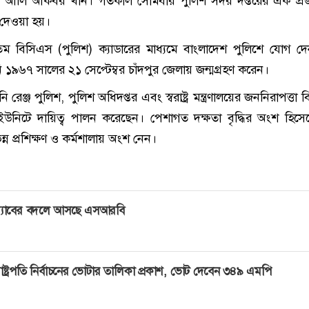
আলি আকবর খান। গতকাল সোমবার পুলিশ সদর দপ্তরের এক প্রজ্
 দেওয়া হয়।
 বিসিএস (পুলিশ) ক্যাডারের মাধ্যমে বাংলাদেশ পুলিশে যোগ দ
৯৬৭ সালের ২১ সেপ্টেম্বর চাঁদপুর জেলায় জন্মগ্রহণ করেন।
নি রেঞ্জ পুলিশ, পুলিশ অধিদপ্তর এবং স্বরাষ্ট্র মন্ত্রণালয়ের জননিরাপত্তা
ূর্ণ ইউনিটে দায়িত্ব পালন করেছেন। পেশাগত দক্ষতা বৃদ্ধির অংশ হিসে
্ন প্রশিক্ষণ ও কর্মশালায় অংশ নেন।
‍্যাবের বদলে আসছে এসআরবি
াষ্ট্রপতি নির্বাচনের ভোটার তালিকা প্রকাশ, ভোট দেবেন ৩৪৯ এমপি