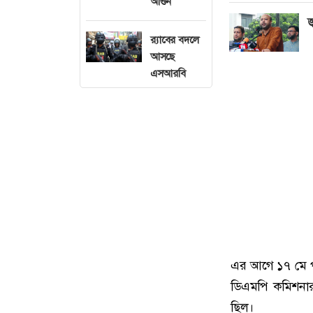
আগুন
জ
র‍্যাবের বদলে
আসছে
এসআরবি
এর আগে ১৭ মে প
ডিএমপি কমিশনার
ছিল।