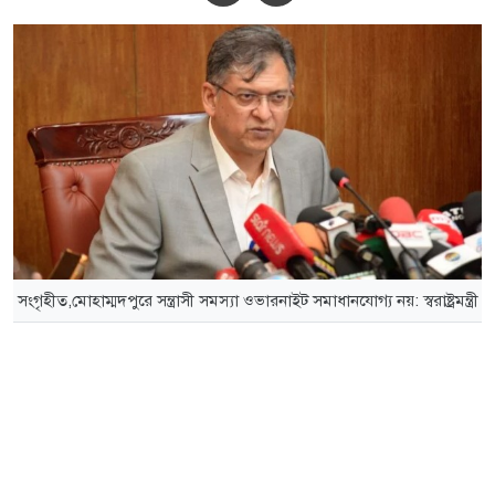
সংগৃহীত,মোহাম্মদপুরে সন্ত্রাসী সমস্যা ওভারনাইট সমাধানযোগ্য নয়: স্বরাষ্ট্রমন্ত্রী