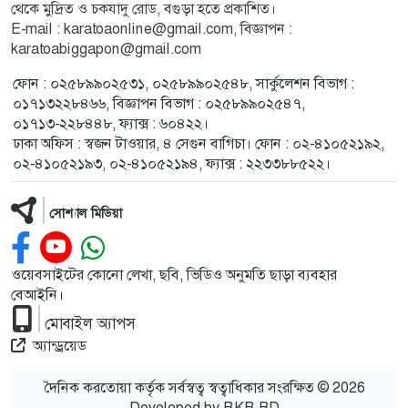
থেকে মুদ্রিত ও চকযাদু রোড, বগুড়া হতে প্রকাশিত।
E-mail : karatoaonline@gmail.com, বিজ্ঞাপন :
karatoabiggapon@gmail.com
ফোন : ০২৫৮৯৯০২৫৩১, ০২৫৮৯৯০২৫৪৮, সার্কুলেশন বিভাগ :
০১৭১৩২২৮৪৬৬, বিজ্ঞাপন বিভাগ : ০২৫৮৯৯০২৫৪৭,
০১৭১৩-২২৮৪৪৮, ফ্যাক্স : ৬০৪২২।
ঢাকা অফিস : স্বজন টাওয়ার, ৪ সেগুন বাগিচা। ফোন : ০২-৪১০৫২১৯২,
০২-৪১০৫২১৯৩, ০২-৪১০৫২১৯৪, ফ্যাক্স : ২২৩৩৮৮৫২২।
সোশ্যাল মিডিয়া
ওয়েবসাইটের কোনো লেখা, ছবি, ভিডিও অনুমতি ছাড়া ব্যবহার
বেআইনি।
মোবাইল অ্যাপস
অ্যান্ড্রয়েড
দৈনিক করতোয়া কর্তৃক সর্বস্বত্ব স্বত্বাধিকার সংরক্ষিত © 2026
Developed by
RKR BD