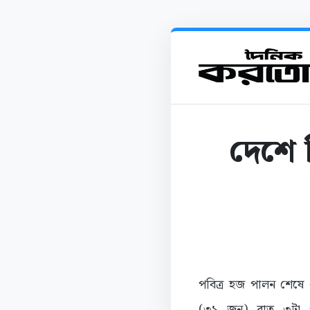
দেশে 
পবিত্র হজ পালন শেষে
(৩১ জুন) রাত ৩টা পর