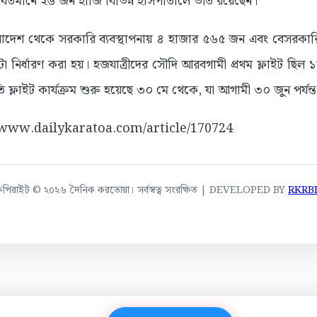
র্তমানে ২৬ জন হাজি বিভিন্ন হাসপাতালে ভর্তি রয়েছেন।
ংলাদেশ থেকে সরকারি ব্যবস্থাপনায় ৪ হাজার ৫৬৫ জন এবং বেসরকারি
 নির্ধারণ করা হয়। হজযাত্রীদের সৌদি আরবগামী প্রথম ফ্লাইট ছিল ১৮
 ফ্লাইট কার্যক্রম শুরু হয়েছে ৩০ মে থেকে, যা আগামী ৩০ জুন পর্যন্
://www.dailykaratoa.com/article/170724
কপিরাইট © ২০২৬ দৈনিক করতোয়া। সর্বস্বত্ব সংরক্ষিত | DEVELOPED BY
RKRB