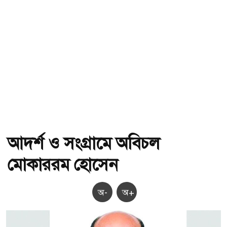
আদর্শ ও সংগ্রামে অবিচল
মোকাররম হোসেন
অ-
অ+