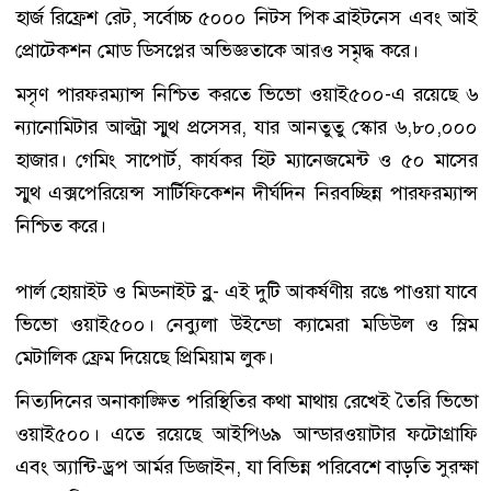
হার্জ রিফ্রেশ রেট, সর্বোচ্চ ৫০০০ নিটস পিক ব্রাইটনেস এবং আই
প্রোটেকশন মোড ডিসপ্লের অভিজ্ঞতাকে আরও সমৃদ্ধ করে।
মসৃণ পারফরম্যান্স নিশ্চিত করতে ভিভো ওয়াই৫০০-এ রয়েছে ৬
ন্যানোমিটার আল্ট্রা স্মুথ প্রসেসর, যার আনতুতু স্কোর ৬,৮০,০০০
হাজার। গেমিং সাপোর্ট, কার্যকর হিট ম্যানেজমেন্ট ও ৫০ মাসের
স্মুথ এক্সপেরিয়েন্স সার্টিফিকেশন দীর্ঘদিন নিরবচ্ছিন্ন পারফরম্যান্স
নিশ্চিত করে।
পার্ল হোয়াইট ও মিডনাইট ব্লু- এই দুটি আকর্ষণীয় রঙে পাওয়া যাবে
ভিভো ওয়াই৫০০। নেব্যুলা উইন্ডো ক্যামেরা মডিউল ও স্লিম
মেটালিক ফ্রেম দিয়েছে প্রিমিয়াম লুক।
নিত্যদিনের অনাকাঙ্ক্ষিত পরিস্থিতির কথা মাথায় রেখেই তৈরি ভিভো
ওয়াই৫০০। এতে রয়েছে আইপি৬৯ আন্ডারওয়াটার ফটোগ্রাফি
এবং অ্যান্টি-ড্রপ আর্মর ডিজাইন, যা বিভিন্ন পরিবেশে বাড়তি সুরক্ষা