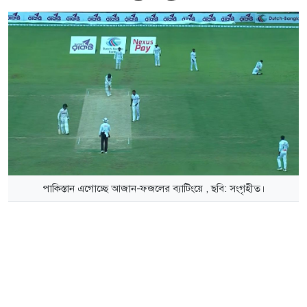
পাকিস্তান এগোচ্ছে আজান-ফজলের ব্যাটিংয়ে , ছবি: সংগৃহীত।