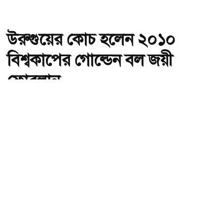
উরুগুয়ের কোচ হলেন ২০১০
বিশ্বকাপের গোল্ডেন বল জয়ী
ফোরলান
অ-
অ+