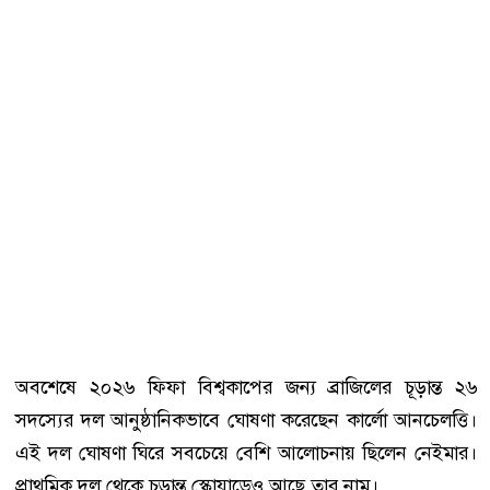
অবশেষে ২০২৬ ফিফা বিশ্বকাপের জন্য ব্রাজিলের চূড়ান্ত ২৬
সদস্যের দল আনুষ্ঠানিকভাবে ঘোষণা করেছেন কার্লো আনচেলত্তি।
এই দল ঘোষণা ঘিরে সবচেয়ে বেশি আলোচনায় ছিলেন নেইমার।
প্রাথমিক দল থেকে চূড়ান্ত স্কোয়াডেও আছে তার নাম।