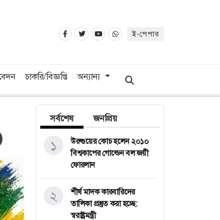
ই-পেপার
িবেদন
চাকরি/বিজ্ঞপ্তি
অন্যান্য
সর্বশেষ
জনপ্রিয়
উরুগুয়ের কোচ হলেন ২০১০
১
বিশ্বকাপের গোল্ডেন বল জয়ী
ফোরলান
শীর্ষ মাদক কারবারিদের
২
তালিকা প্রস্তুত করা হচ্ছে:
স্বরাষ্ট্রমন্ত্রী