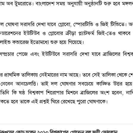
ম অব টুমরোতে। বাংলাদেশ সময় অনুযায়ী অনুষ্ঠানটি শুরু হবে মঙ্গল
ল ঘোষণা সরাসরি দেখা যাবে গ্লোবো, স্পোরটিভি ও জিই টিভিতে। 
েডারেশনের ইউটিউব ও গ্লোবোর ক্রীড়া প্ল্যাটফর্ম জিই-তেও থাকবে
োর লাইভ কভারেজ ইতোমধ্যে শুরু হয়ে গিয়েছে।
সম্প্রচার পেজে এবং ইউটিউবে সরাসরি দেখা যাবে ব্রাজিলের বিশ্
র প্রাথমিক তালিকায় নেইমারের নাম আছে। তবে সেই তালিকা থেকে শেষ 
েবেন আনচেলত্তি। তাই দল ঘোষণার সবচেয়ে কাঙ্ক্ষিত উত্তর হয়
তিনি কি ষষ্ঠ বিশ্বকাপ শিরোপার মিশনে ব্রাজিলের অংশ হবেন, নাকি চ
াকতে হবে তাকে এই প্রশ্নই ঘিরে রেখেছে পুরো ঘোষণাকে।
রুগুয়ের কোচ হলেন ২০১০ বিশ্বকাপের গোল্ডেন বল জয়ী ফোরলান