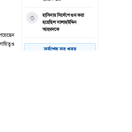
হাসিনার নির্দেশে গুম করা
৩
হয়েছিল সালাহউদ্দিন
আহমদকে
পেয়েছেন
ায়িত্বও
কর্ণফুলী গ্রুপে ম্যানেজার পদে
৪
সর্বশেষ সব খবর
নিয়োগ, কর্মস্থল ঢাকা
নিশ্চিত
প্রধানমন্ত্রী দৈনিক ১৮-১৯ ঘণ্টা
৫
২০ দলের
কাজ করছেন : গণপূর্তমন্ত্রী
আনুষ্ঠানিকভাবে উদ্বোধন করা
৬
অসাধারণ
হলো বগুড়ার শাহ ফতেহ আলী
র সেরা
সেতু
ে লাগিয়ে