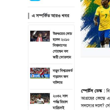
এ সম্পর্কিত আরও খবর
উরুগুয়ের কোচ
হলেন ২০১০
বিশ্বকাপের
গোল্ডেন বল
জয়ী ফোরলান
নতুন বিশ্বরেকর্ড
গড়লেন জস
বাটলার
স্পোর্টস
ডেস্ক
:
বি
২০৩২ সাল
আগ্রহের কেন্দ্রে
পর্যন্ত রিয়াল
সদস্যের দলে? সেই
মাদ্রিদেই