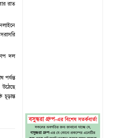
বার রাত
অনলাইনে
 সরাসরি
বকাপ দল
পর্যন্ত
ে উঠেছে
ূড়ান্ত