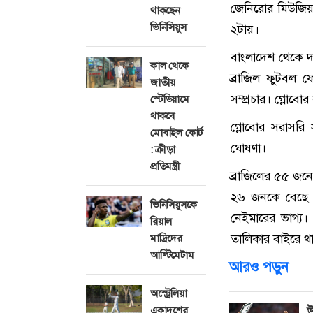
জেনিরোর মিউজিয়া
থাকছেন
ভিনিসিয়ুস
২টায়।
বাংলাদেশ থেকে দ
কাল থেকে
ব্রাজিল ফুটবল ফ
জাতীয়
সম্প্রচার। গ্লোব
স্টেডিয়ামে
থাকবে
গ্লোবোর সরাসরি 
মোবাইল কোর্ট
ঘোষণা।
: ক্রীড়া
প্রতিমন্ত্রী
ব্রাজিলের ৫৫ জনে
২৬ জনকে বেছে ন
ভিনিসিয়ুসকে
নেইমারের ভাগ্য। 
রিয়াল
তালিকার বাইরে থ
মাদ্রিদের
আল্টিমেটাম
আরও পড়ুন
অস্ট্রেলিয়া
একাদশের
উ