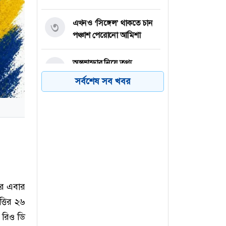
এখনও ‘সিঙ্গেল’ থাকতে চান
৩
পঞ্চাশ পেরোনো আমিশা
অস্ত্রভান্ডার নিয়ে তথ্য
৪
ফাঁসকারীদের কারাদণ্ডের
সর্বশেষ সব খবর
হুঁশিয়ারি ট্রাম্পের
বিএনপির সংসদ সদস্য
৫
বীথিকাকে আইনি নোটিশ
দিলেন আসিফ মাহমুদ
নতুন বিশ্বরেকর্ড গড়লেন জস
৬
বাটলার
রে এবার
্তির ২৬
 রিও ডি