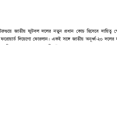
উরুগুয়ে জাতীয় ফুটবল দলের নতুন প্রধান কোচ হিসেবে দায়িত্ব 
ি ফরোয়ার্ড দিয়েগো ফোরলান। একই সঙ্গে জাতীয় অনূর্ধ্ব-২০ দলের দ
০ বিশ্বকাপের গোল্ডেন বলজয়ী এই সাবেক তারকা।
বিবৃতিতে উরুগুয়ে ফুটবল অ্যাসোসিয়েশন ফোরলানের নিয়োগের বিষয়টি 
বয়সী এই কোচ অবিলম্বে দায়িত্ব নেবেন। শুরুতে তিনি অনূর্ধ্ব-
াজ করবেন।
অ্যাসোসিয়েশন জানিয়েছে, খেলোয়াড় হিসেবে যে জায়গায় ফোরলান 
, এবার কোচ হিসেবে সেখানেই ফিরছেন তিনি। ২০১০ বিশ্বকাপে
াওয়া অভিজ্ঞতা, নেতৃত্বগুণ ও আন্তর্জাতিক ফুটবল সম্পর্কে জ্ঞান কাজ
 অধ্যায়ে ভূমিকা রাখবেন ফোরলান।