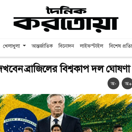
খেলাধুলা
আন্তর্জাতিক
বিনোদন
লাইফস্টাইল
বিশেষ প্রত
েখবেন ব্রাজিলের বিশ্বকাপ দল ঘোষণা
অ-
অ+