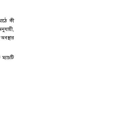
মাঠে কী
ুযায়ী,
অবস্থার
 ম্যাচটি