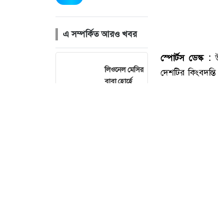
এ সম্পর্কিত আরও খবর
স্পোর্টস ডেস্ক :
লিওনেল মেসির
দেশটির কিংবদন্ত
বাবা হোর্হে
পালন করবেন ২০১
মেসি আর নেই
বৃহস্পতিবার এক 
বাংলাদেশের
করেছে। ৪৭ বছর 
ক্যাম্পে যোগ
কার্যক্রম নিয়ে ক
দিলেন
উরুগুয়ে ফুটবল 
ম্যানচেস্টারের
ফুটবলার
অবদান রেখেছেন
খেলোয়াড় হিসেবে প
মালয়েশিয়াকে
জাতীয় দলের নতুন
৮৯ রানের
হারিয়েছে