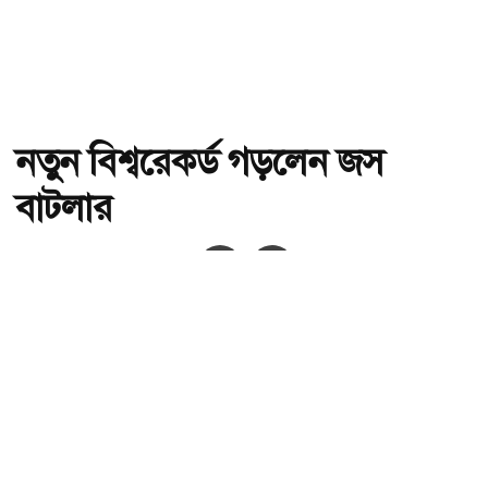
নতুন বিশ্বরেকর্ড গড়লেন জস
বাটলার
অ-
অ+