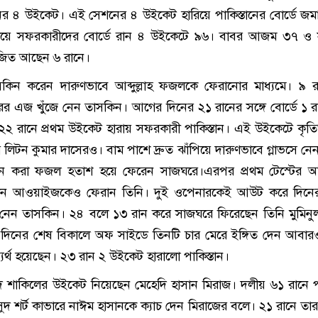
নের ৪ উইকেট। এই সেশনের ৪ উইকেট হারিয়ে পাকিস্তানের বোর্ডে জম
িয়ে সফরকারীদের বোর্ডে রান ৪ উইকেটে ৯৬। বাবর আজম ৩৭ ও 
িত আছেন ৬ রানে।
াসকিন করেন দারুণভাবে আব্দুল্লাহ ফজলকে ফেরানোর মাধ্যমে। ৯ 
টারের এজ খুঁজে নেন তাসকিন। আগের দিনের ২১ রানের সঙ্গে বোর্ডে ১ 
২ রানে প্রথম উইকেট হারায় সফরকারী পাকিস্তান। এই উইকেটে কৃতিত
িটন কুমার দাসেরও। বাম পাশে দ্রুত ঝাঁপিয়ে দারুণভাবে গ্লাভসে নে
ান করা ফজল হতাশ হয়ে ফেরেন সাজঘরে।এরপর প্রথম টেস্টের অ
জান আওয়াইজকেও ফেরান তিনি। দুই ওপেনারকেই আউট করে দিনের 
 নেন তাসকিন। ২৪ বলে ১৩ রান করে সাজঘরে ফিরেছেন তিনি মুমিন
থম দিনের শেষ বিকালে অফ সাইডে তিনটি চার মেরে ইঙ্গিত দেন আবার
 ব্যর্থ হয়েছেন। ২৩ রান ২ উইকেট হারালো পাকিস্তান।
 শাকিলের উইকেট নিয়েছেন মেহেদি হাসান মিরাজ। দলীয় ৬১ রানে পা
দ শর্ট কাভারে নাঈম হাসানকে ক্যাচ দেন মিরাজের বলে। ২১ রানে তার