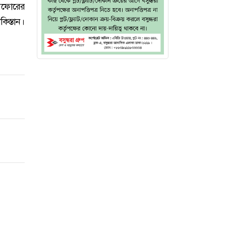
বিফোরের
িস্তান।