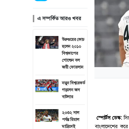
এ সম্পর্কিত আরও খবর
উরুগুয়ের কোচ
হলেন ২০১০
বিশ্বকাপের
গোল্ডেন বল
জয়ী ফোরলান
নতুন বিশ্বরেকর্ড
গড়লেন জস
বাটলার
২০৩২ সাল
স্পোর্টস ডেস্ক:
সি
পর্যন্ত রিয়াল
বাংলাদেশের করে
মাদ্রিদেই