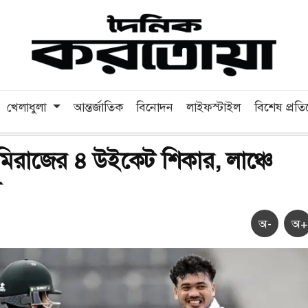
খেলাধুলা
আন্তর্জাতিক
বিনোদন
লাইফস্টাইল
বিশেষ প্রত
িরাজের ৪ উইকেট শিকার, লাঞ্চে
শ
অ-
অ+