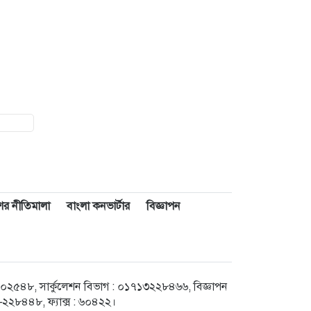
াশের নীতিমালা
বাংলা কনভার্টার
বিজ্ঞাপন
৪৮, সার্কুলেশন বিভাগ : ০১৭১৩২২৮৪৬৬, বিজ্ঞাপন
২৮৪৪৮, ফ্যাক্স : ৬০৪২২।