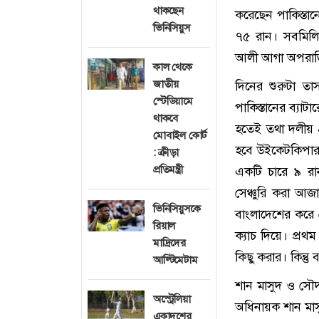
থাকছেন
করেছেন পাকিস্তা
ভিনিসিয়ুস
৭৫ রান। সবমিল
আলী আগা অপরাজ
কাল থেকে
জাতীয়
দিনের শুরুটা ত
স্টেডিয়ামে
পাকিস্তানের ব্যা
থাকবে
হতেই তথা দলীয় ২
মোবাইল কোর্ট
হবে উইকেটকিপার ল
: ক্রীড়া
প্রতিমন্ত্রী
একটি চারে ৯ র
সেঞ্চুরি করা আ
ভিনিসিয়ুসকে
বাংলাদেশের করে
রিয়াল
ক্যাচ দিয়ে। প্র
মাদ্রিদের
কিছু করার। কিন্তু
আল্টিমেটাম
শান মাসুদ ও সৌদ
অস্ট্রেলিয়া
অধিনায়ক শান মাসু
একাদশের