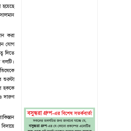
া হয়েছে
সালমান
রান করা
রান যোগ
্ব দিতে
ন বলটি।
ভিষেকে
শুরুটা
ুল হককে
ও দারুণ
কিস্তান
 বিদায়ে