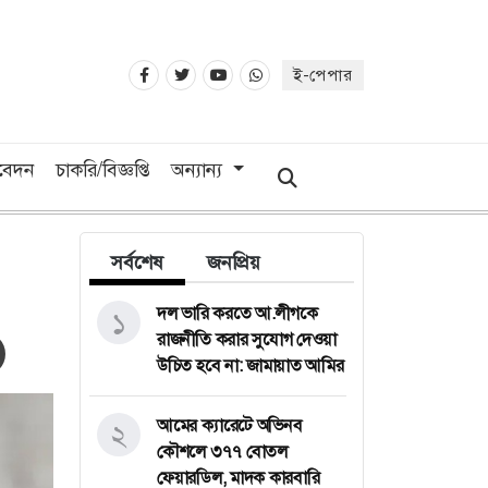
ই-পেপার
িবেদন
চাকরি/বিজ্ঞপ্তি
অন্যান্য
সর্বশেষ
জনপ্রিয়
দল ভারি করতে আ.লীগকে
১
রাজনীতি করার সুযোগ দেওয়া
উচিত হবে না: জামায়াত আমির
আমের ক্যারেটে অভিনব
২
কৌশলে ৩৭৭ বোতল
ফেয়ারডিল, মাদক কারবারি