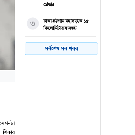
গ্রেপ্তার
ঢাকা-চট্টগ্রাম মহাসড়কে ১৫
৩
কিলোমিটার যানজট
ত্রিপক্ষীয় বৈঠকে অংশ নিতে
৪
সর্বশেষ সব খবর
সৌদি যাচ্ছেন এরদোয়ান
শেখ হাসিনা দেশে ফিরে আসুক,
৫
গণহত্যার দায় নিয়ে কারাগারে
যাক : আইনমন্ত্রী
স্বাধীন ও দায়িত্বশীল গণমাধ্যম
৬
গঠনে সরকার প্রতিশ্রুতিবদ্ধ:
তথ্যমন্ত্রী
ম সেশনটা
 শিকার