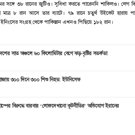
র সঙ্গে ৩৮ রানের জুটিও। সুবিধা করতে পারেননি শাকিলও। লেগ 
মাত্র ৮ রান আসে তার ব্যাটে। ৭৯ রানে চতুর্থ উইকেট হারায় পাক
 ইনিংসের সংগ্রহ থেকে পাকিস্তান এখনও পিছিয়ে ১৮২ রান।
েশের সাত অঞ্চলে ৬০ কিলোমিটার বেগে ঝড়-বৃষ্টির সতর্কতা
াজায় ৩০০ দিনে ৩০০ শিশু নিহত: ইউনিসেফ
্রাম্পের বিরুদ্ধে বারবার ‘লোকদেখানো কূটনীতির’ অভিযোগ ইরানের