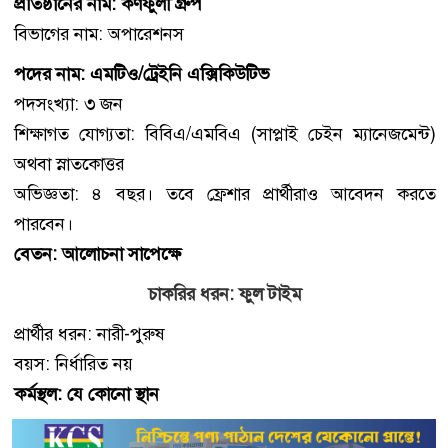
প্রতিষ্ঠানের নাম: কর্ণফুলী গ্রুপ
বিভাগের নাম: অপারেশনস
পদের নাম: এমটিও/ট্রেইনি এক্সিকিউটিভ
পদসংখ্যা: ৩ জন
শিক্ষাগত যোগ্যতা: বিবিএ/এমবিএ (সাপ্লাই চেইন ম্যানেজমেন্ট)
অথবা স্নাতকোত্তর
অভিজ্ঞতা: ৪ বছর। তবে ফ্রেশার প্রার্থীরাও আবেদন করতে
পারবেন।
বেতন: আলোচনা সাপেক্ষে
চাকরির ধরন: ফুল টাইম
প্রার্থীর ধরন: নারী-পুরুষ
বয়স: নির্ধারিত নয়
কর্মস্থল: যে কোনো স্থান