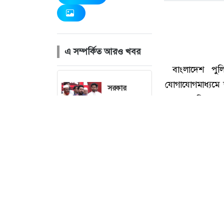
এ সম্পর্কিত আরও খবর
সরকার
গণভোটের
অধিকার চুরি
করেছে : নাহিদ
ইসলাম
লিবিয়া থেকে
ফিরলেন আরও
৩৪০
বাংলাদেশি