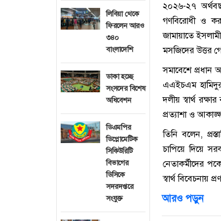
২০২৬-২৭ অর্থব
লিবিয়া থেকে
গণবিরোধী ও করন
ফিরলেন আরও
জামায়াতে ইসলামী
৩৪০
বাংলাদেশি
মসজিদের উত্তর গে
সমাবেশে প্রধান 
ডাকা হচ্ছে
এএইচএম হামিদু
সংসদের বিশেষ
দলীয় স্বার্থ রক্
অধিবেশন
প্রত্যাশা ও আকাঙ্
ডিএমপির
তিনি বলেন, প্র
ডিপ্লোমেটিক
চাপিয়ে দিয়ে সরক
সিকিউরিটি
বিভাগের
নেতাকর্মীদের পক
ডিসিকে
স্বার্থ বিবেচনায় প
সদরদপ্তরে
আরও পড়ুন
সংযুক্ত