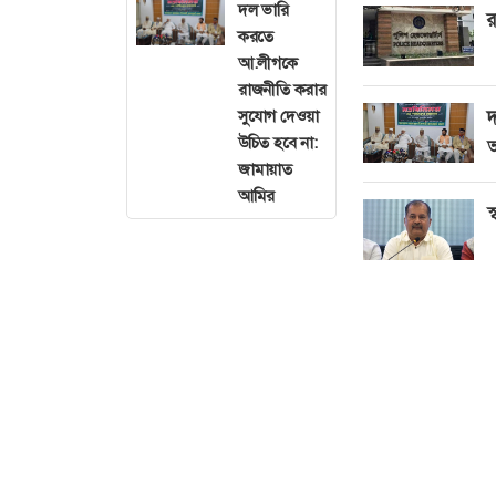
দল ভারি
র
করতে
আ.লীগকে
রাজনীতি করার
দ
সুযোগ দেওয়া
উচিত হবে না:
জামায়াত
আমির
স