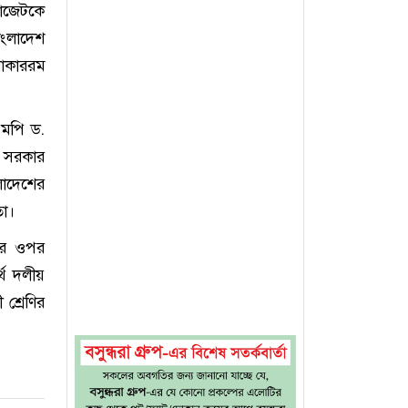
াজেটকে
ংলাদেশ
মোকাররম
এমপি ড.
 সরকার
ংলাদেশের
তা।
ষের ওপর
্থ দলীয়
শ্রেণির