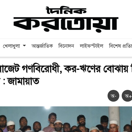
খেলাধুলা
আন্তর্জাতিক
বিনোদন
লাইফস্টাইল
বিশেষ প্রত
িত বাজেট গণবিরোধী, কর-ঋণের বোঝায় প
ষ : জামায়াত
অ-
অ+