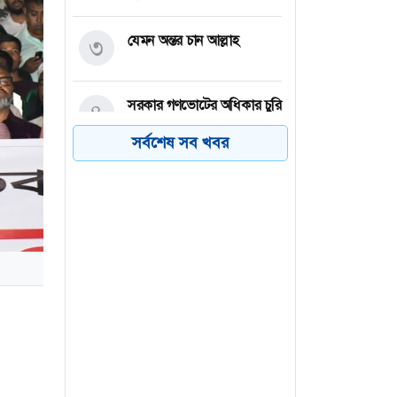
যেমন অন্তর চান আল্লাহ
৩
সরকার গণভোটের অধিকার চুরি
৪
করেছে : নাহিদ ইসলাম
সর্বশেষ সব খবর
সময়ের আগেই কি ফরজ নামাজ
৫
পড়া যায়?
আরএফএল গ্রুপে ক্যারিয়ার
৬
গড়ার সুযোগ, লাগবে না
অভিজ্ঞতা