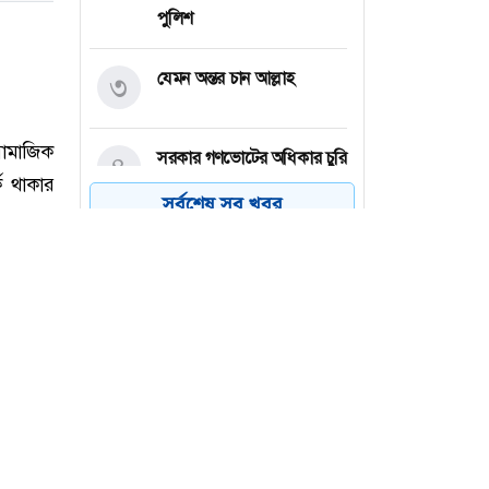
পুলিশ
যেমন অন্তর চান আল্লাহ
৩
সরকার গণভোটের অধিকার চুরি
৪
করেছে : নাহিদ ইসলাম
সর্বশেষ সব খবর
সময়ের আগেই কি ফরজ নামাজ
৫
পড়া যায়?
আরএফএল গ্রুপে ক্যারিয়ার
৬
গড়ার সুযোগ, লাগবে না
অভিজ্ঞতা