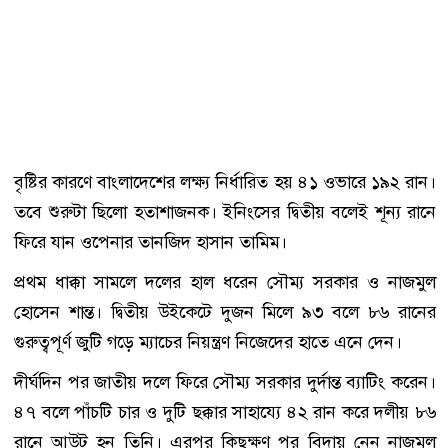
বৃষ্টির কারণে বাংলাদেশের লক্ষ্য নির্ধারিত হয় ৪১ ওভারে ১৯২ রান।
তবে শুরুটা ছিলো হতাশাজনক। ইনিংসের দ্বিতীয় বলেই শূন্য রানে
ফিরে যান ওপেনার তানজিদ হাসান তামিম।
প্রথম ধাক্কা সামলে দলের হাল ধরেন সৌম্য সরকার ও নাজমুল
হোসেন শান্ত। দ্বিতীয় উইকেটে দুজন মিলে ৯৩ বলে ৮৬ রানের
গুরুত্বপূর্ণ জুটি গড়ে ম্যাচের নিয়ন্ত্রণ নিজেদের হাতে এনে দেন।
দীর্ঘদিন পর জাতীয় দলে ফিরে সৌম্য সরকার দুর্দান্ত ব্যাটিং করেন।
৪৭ বলে পাঁচটি চার ও দুটি ছক্কার সাহায্যে ৪২ রান করে দলীয় ৮৬
রানে আউট হন তিনি। এরপর কিছুক্ষণ পর বিদায় নেন নাজমুল