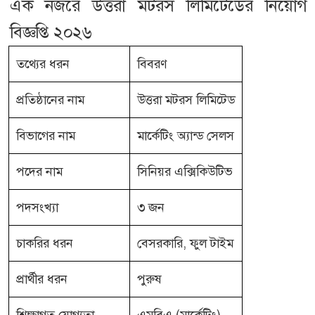
এক নজরে উত্তরা মটরস লিমিটেডের নিয়োগ
বিজ্ঞপ্তি ২০২৬
তথ্যের ধরন
বিবরণ
প্রতিষ্ঠানের নাম
উত্তরা মটরস লিমিটেড
বিভাগের নাম
মার্কেটিং অ্যান্ড সেলস
পদের নাম
সিনিয়র এক্সিকিউটিভ
পদসংখ্যা
৩ জন
চাকরির ধরন
বেসরকারি, ফুল টাইম
প্রার্থীর ধরন
পুরুষ
শিক্ষাগত যোগ্যতা
এমবিএ (মার্কেটিং)