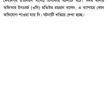
দেবীনগর ইউনিয়ন সংলগ্ন এলাকায় ঘটনাটি ঘটে। সদর থানার
অফিসার ইনচার্জ (ওসি) মতিউর রহমান বলেন, এ ব্যাপারে কোন
অভিযোগ পাওয়া যায় নি। ঘটনাটি খতিয়ে দেখা হচ্ছে।