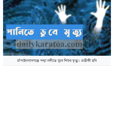
চাঁপাইনবাবগঞ্জে পদ্মা নদীতে ডুবে শিশুর মৃত্যু। প্রতীকী ছবি