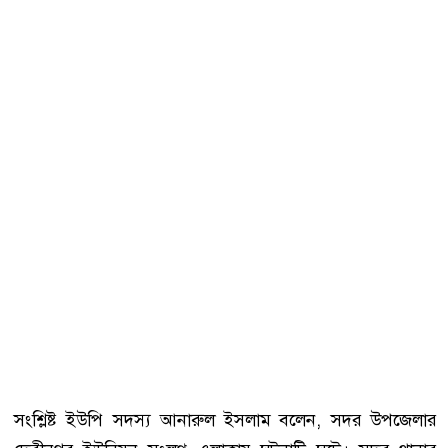
সংশ্লিষ্ট ইউপি সদস্য আনারুল ইসলাম বলেন, সদর উপজেলার